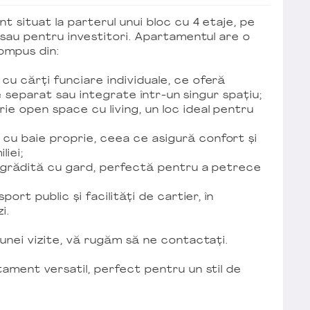
t situat la parterul unui bloc cu 4 etaje, pe
e sau pentru investitori. Apartamentul are o
compus din:
cu cărți funciare individuale, ce oferă
ate separat sau integrate într-un singur spațiu;
e open space cu living, un loc ideal pentru
u baie proprie, ceea ce asigură confort și
liei;
îngrădită cu gard, perfectă pentru a petrece
ort public și facilități de cartier, în
i.
unei vizite, vă rugăm să ne contactați.
ament versatil, perfect pentru un stil de