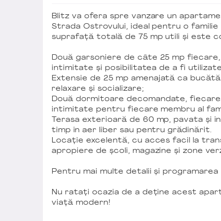
Blitz va ofera spre vanzare un apartamen
Strada Ostrovului, ideal pentru o famili
suprafață totală de 75 mp utili și este 
Două garsoniere de câte 25 mp fiecare, 
intimitate și posibilitatea de a fi utiliz
Extensie de 25 mp amenajată ca bucătări
relaxare și socializare;
Două dormitoare decomandate, fiecare c
intimitate pentru fiecare membru al fami
Terasa exterioară de 60 mp, pavata și 
timp în aer liber sau pentru grădinărit.
Locație excelentă, cu acces facil la transp
apropiere de școli, magazine și zone verz
Pentru mai multe detalii și programarea 
Nu ratați ocazia de a deține acest apart
viață modern!