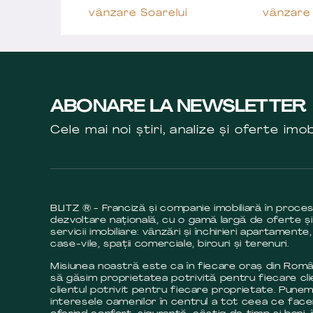
vânzare Soarelui
vânzare 
ABONARE LA NEWSLETTER
Cele mai noi știri, analize și oferte imob
BLITZ ® - Franciză și companie imobiliară în proce
dezvoltare națională, cu o gamă largă de oferte și
servicii imobiliare: vânzări și închirieri apartamente,
case-vile, spații comerciale, birouri și terenuri.
Misiunea noastră este ca în fiecare oraș din Româ
să găsim proprietatea potrivită pentru fiecare cli
clientul potrivit pentru fiecare proprietate. Pune
interesele oamenilor în centrul a tot ceea ce fac