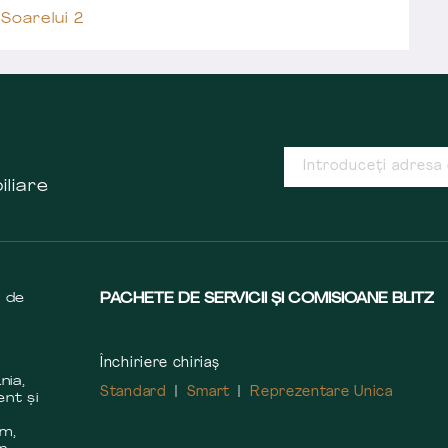
Soarelui 2
iliare
s de
PACHETE DE SERVICII ȘI COMISIOANE BLITZ
Închiriere chiriaș
nia,
Standard
Smart
Reprezentare Unica
ent și
m
em,