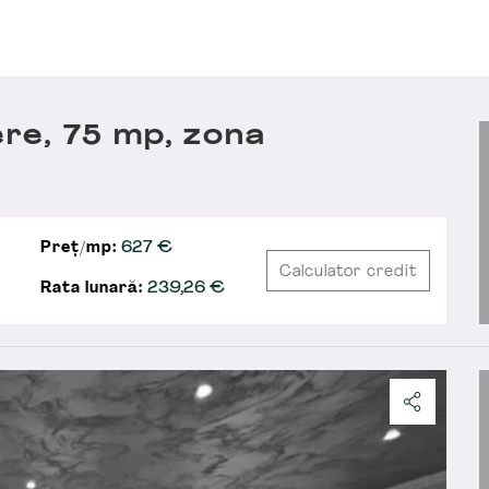
re, 75 mp, zona
Preț/mp:
627 €
Calculator credit
Rata lunară:
239,26
€