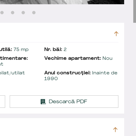
tilă:
75 mp
Nr. băi:
2
timentare:
Vechime apartament:
Nou
at
lat/utilat
Anul construcției:
Inainte de
1990
Descarcă PDF