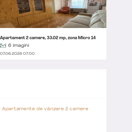
Aparta
Apartament 2 camere, 33.02 mp, zona Micro 14
mp, loc
6 imagini
07.06.2026 07:00
18.04.2
Apartamente de vânzare 2 camere