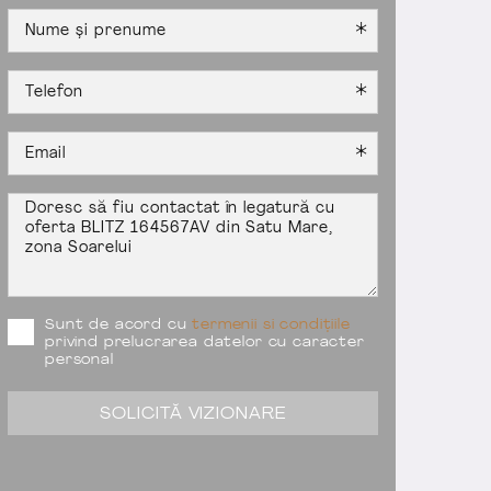
Sunt de acord cu
termenii si condițiile
privind prelucrarea datelor cu caracter
personal
SOLICITĂ VIZIONARE