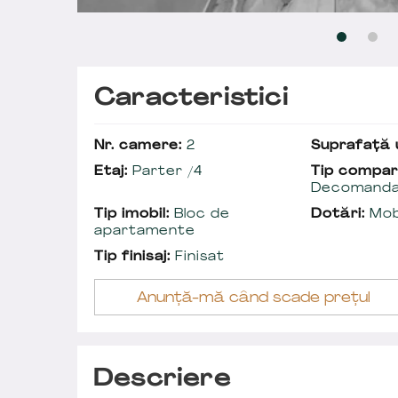
Caracteristici
Nr. camere:
2
Suprafață u
Etaj:
Parter /4
Tip compar
Decomand
Tip imobil:
Bloc de
Dotări:
Mobi
apartamente
Tip finisaj:
Finisat
Anunță-mă când scade prețul
Descriere