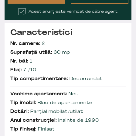
Acest anunț este verificat de către agent
Caracteristici
Nr. camere:
2
Suprafață utilă:
60 mp
Nr. băi:
1
Etaj:
7 /10
Tip compartimentare:
Decomandat
Vechime apartament:
Nou
Tip imobil:
Bloc de apartamente
Dotări:
Parțial mobilat/utilat
Anul construcției:
Inainte de 1990
Tip finisaj:
Finisat