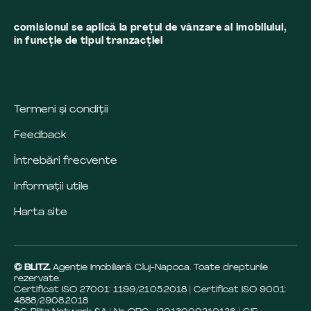
comisionul se aplică la preţul de vânzare al imobilului,
în funcţie de tipul tranzacţiei
Termeni și condiții
Feedback
Întrebări frecvente
Informații utile
Harta site
© BLITZ.
Agenție Imobiliară Cluj-Napoca. Toate drepturile
rezervate.
Certificat ISO 27001: 1199/21.05.2018 | Certificat ISO 9001:
4888/29.08.2018