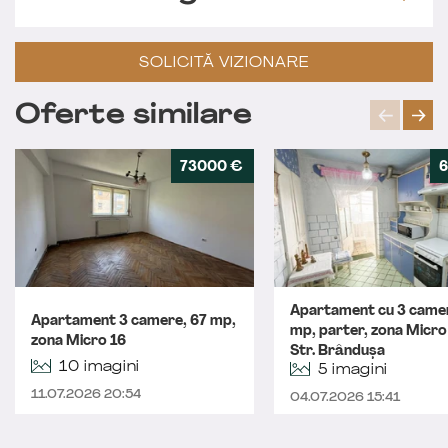
SOLICITĂ VIZIONARE
Oferte similare
73000 €
6
Apartament cu 3 came
Apartament 3 camere, 67 mp,
mp, parter, zona Micro
zona Micro 16
Str. Brândușa
10 imagini
5 imagini
11.07.2026 20:54
04.07.2026 15:41