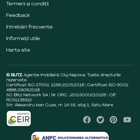
Termeni și condiții
Feedback
Întrebări frecvente
Informații utile
Harta site
© BLITZ.
Agenție Imobiliară Cluj-Napoca. Toate drepturile
rezervate.
Certificat ISO 27001: 1199/21.05.2018 | Certificat ISO 9001:
4888/29.08.2018
SC Blitz Network SA | Nr. ORC: J2013000210126 | CIF:
RO31138322
Str. Alexandru Ioan Cuza, nr. 14-16, etaj 1, Satu Mare