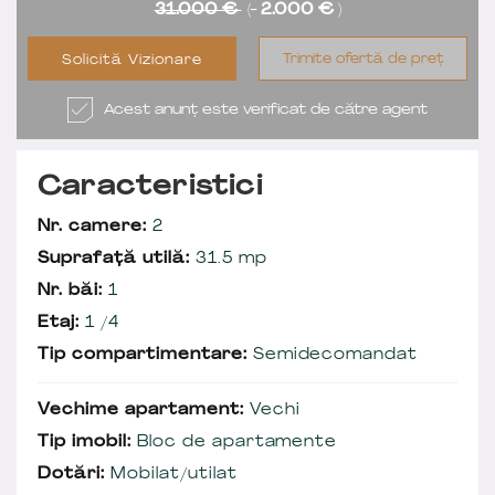
31.000 €
(-
2.000 €
)
Trimite ofertă de preț
Solicită Vizionare
Acest anunț este verificat de către agent
Caracteristici
Nr. camere:
2
Suprafață utilă:
31.5 mp
Nr. băi:
1
Etaj:
1 /4
Tip compartimentare:
Semidecomandat
Vechime apartament:
Vechi
Tip imobil:
Bloc de apartamente
Dotări:
Mobilat/utilat