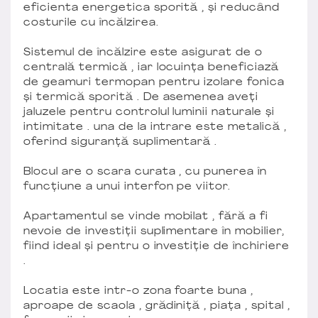
eficienta energetica sporită , și reducând
costurile cu încălzirea.
Sistemul de încălzire este asigurat de o
centrală termică , iar locuința beneficiază
de geamuri termopan pentru izolare fonica
și termică sporită . De asemenea aveți
jaluzele pentru controlul luminii naturale și
intimitate . una de la intrare este metalică ,
oferind siguranță suplimentară .
Blocul are o scara curata , cu punerea în
funcțiune a unui interfon pe viitor.
Apartamentul se vinde mobilat , fără a fi
nevoie de investiții suplimentare în mobilier,
fiind ideal și pentru o investiție de închiriere
.
Locatia este intr-o zona foarte buna ,
aproape de scaola , grădiniță , piața , spital ,