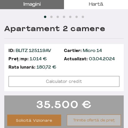
Imagini
Hartă
Apartament 2 camere
ID:
BLITZ 125119AV
Cartier:
Micro 14
Preț/mp:
1.014 €
Actualizat:
03.04.2024
Rata lunară:
180,72
€
Calculator credit
35.500
€
Trimite ofertă de preț
Solicită Vizionare