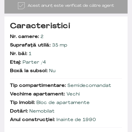
Acest anunț este verificat de către agent
Caracteristici
Nr. camere:
2
Suprafață utilă:
35 mp
Nr. băi:
1
Etaj:
Parter /4
Boxă la subsol:
Nu
Tip compartimentare:
Semidecomandat
Vechime apartament:
Vechi
Tip imobil:
Bloc de apartamente
Dotări:
Nemobilat
Anul construcției:
Inainte de 1990