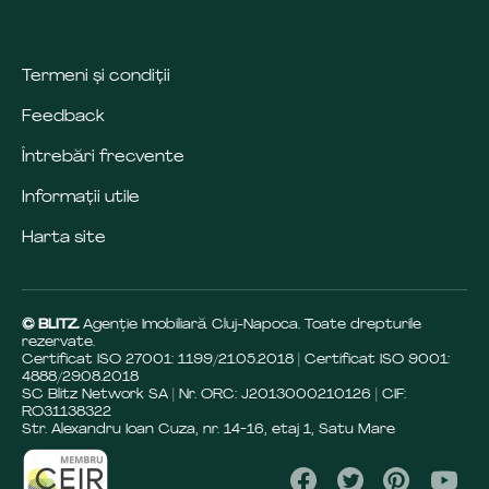
Termeni și condiții
Feedback
Întrebări frecvente
Informații utile
Harta site
© BLITZ.
Agenție Imobiliară Cluj-Napoca. Toate drepturile
rezervate.
Certificat ISO 27001: 1199/21.05.2018 | Certificat ISO 9001:
4888/29.08.2018
SC Blitz Network SA | Nr. ORC: J2013000210126 | CIF:
RO31138322
Str. Alexandru Ioan Cuza, nr. 14-16, etaj 1, Satu Mare