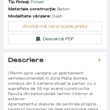
Tip finisaj:
Finisat
Materiale construcție:
Beton
Modalitate vânzare:
Cash
Anunță-mă când scade prețul
Descarcă PDF
Descriere
Oferim spre vanzare un apartament
semidecomandat in zona Piata Somes,
compus din 2 camere,situat la parter cu o
suprafata de 35 mp avand constructia
facuta din beton,izolat termic interior si
exterior.
Apartamentul dispune de centrala proprie,
geamuri termopan,jaluzele exterioare,plasa