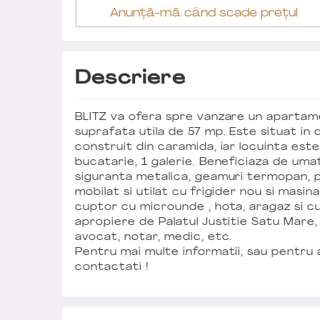
Anunță-mă când scade prețul
Descriere
BLITZ va ofera spre vanzare un aparta
suprafata utila de 57 mp. Este situat in ce
construit din caramida, iar locuinta este 
bucatarie, 1 galerie. Beneficiaza de uma
siguranta metalica, geamuri termopan, pa
mobilat si utilat cu frigider nou si masin
cuptor cu microunde , hota, aragaz si cu
apropiere de Palatul Justitie Satu Mare,
avocat, notar, medic, etc.
Pentru mai multe informatii, sau pentru 
contactati !