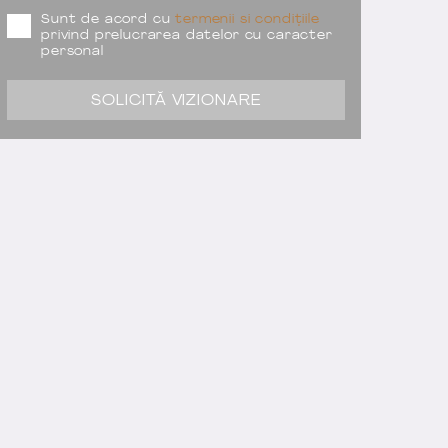
Sunt de acord cu
termenii si condițiile
privind prelucrarea datelor cu caracter
personal
SOLICITĂ VIZIONARE