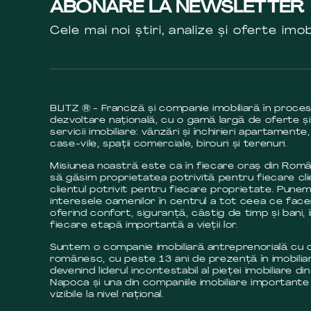
ABONARE LA NEWSLETTER
Cele mai noi știri, analize și oferte imob
BLITZ ® - Franciză și companie imobiliară în proce
dezvoltare națională, cu o gamă largă de oferte și
servicii imobiliare: vânzări și închirieri apartamente,
case-vile, spații comerciale, birouri și terenuri.
Misiunea noastră este ca în fiecare oraș din Româ
să găsim proprietatea potrivită pentru fiecare cli
clientul potrivit pentru fiecare proprietate. Pune
interesele oamenilor în centrul a tot ceea ce fac
oferind confort, siguranță, câstig de timp și bani, 
fiecare etapă importantă a vieții lor.
Suntem o companie imobiliară antreprenorială cu c
românesc, cu peste 13 ani de prezență în imobilia
devenind liderul incontestabil al pieței imobiliare din
Napoca și una din companiile imobiliare importante 
vizibile la nivel național.