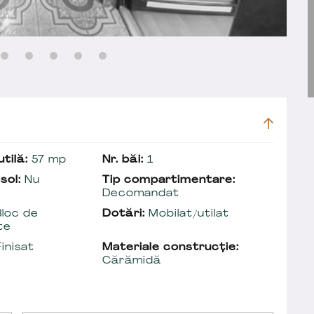
tilă:
57 mp
Nr. băi:
1
sol:
Nu
Tip compartimentare:
Decomandat
loc de
Dotări:
Mobilat/utilat
te
inisat
Materiale construcție:
Cărămidă