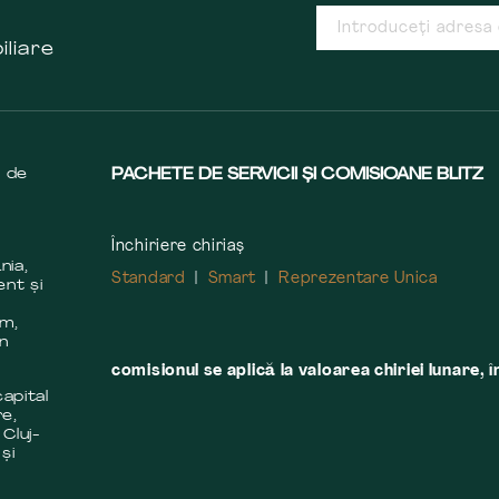
iliare
s de
PACHETE DE SERVICII ȘI COMISIOANE BLITZ
Închiriere chiriaș
nia,
Standard
Smart
Reprezentare Unica
ent și
m
em,
în
comisionul se aplică la valoarea chiriei lunare, î
apital
re,
 Cluj-
și