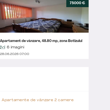
75000 €
Apartam
Apartament de vânzare, 48.80 mp, zona Botizului
zona M
6 imagini
28.06.2026 07:00
24.06.2
Apartamente de vânzare 2 camere