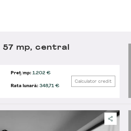
57 mp, central
Preț/mp:
1.202 €
Calculator credit
Rata lunară:
348,71
€