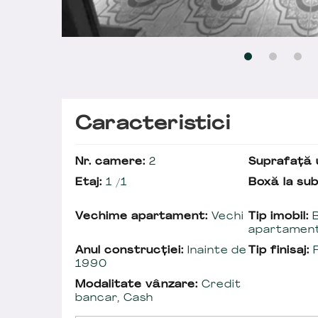
Caracteristici
Nr. camere:
2
Suprafață u
Etaj:
1 /1
Boxă la sub
Vechime apartament:
Vechi
Tip imobil:
B
apartamen
Anul construcției:
Inainte de
Tip finisaj:
F
1990
Modalitate vânzare:
Credit
bancar, Cash