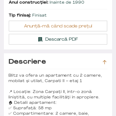
Anul construcției:
Inainte de 1990
Tip finisaj:
Finisat
Anunță-mă când scade prețul
Descarcă PDF
Descriere
Blitz va ofera un apartament cu 2 camere,
mobilat și utilat, Carpati II – etaj 1
📍 Locație: Zona Carpați II, într-o zonă
liniștită, cu multiple facilități în apropiere.
🏠 Detalii apartament:
✅ Suprafață: 58 mp
✅ Compartimentare: 2 camere, baie,