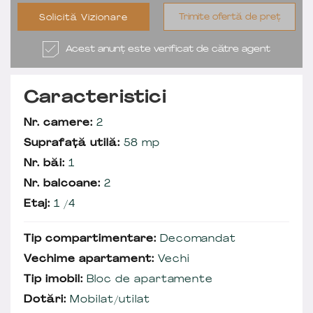
Trimite ofertă de preț
Solicită Vizionare
Acest anunț este verificat de către agent
Caracteristici
Nr. camere:
2
Suprafață utilă:
58 mp
Nr. băi:
1
Nr. balcoane:
2
Etaj:
1 /4
Tip compartimentare:
Decomandat
Vechime apartament:
Vechi
Tip imobil:
Bloc de apartamente
Dotări:
Mobilat/utilat