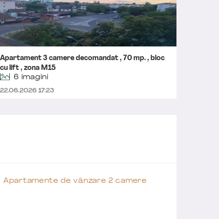
Apartament 3 camere decomandat , 70 mp. , bloc
Aparta
cu lift , zona M15
Carpați
6 imagini
22.06.2026 17:23
04.06.2
Apartamente de vânzare 2 camere