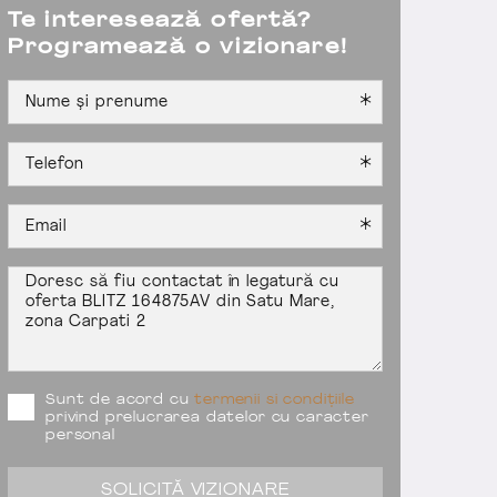
Te interesează ofertă?
Programează o vizionare!
Sunt de acord cu
termenii si condițiile
privind prelucrarea datelor cu caracter
personal
SOLICITĂ VIZIONARE