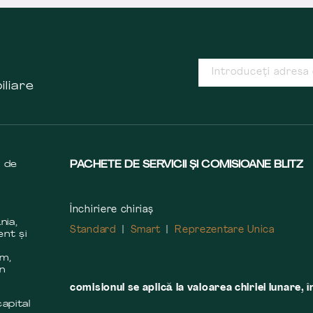
iliare
s de
PACHETE DE SERVICII ȘI COMISIOANE BLITZ
Închiriere chiriaș
nia,
Standard
Smart
Reprezentare Unica
ent și
m
em,
în
comisionul se aplică la valoarea chiriei lunare, î
apital