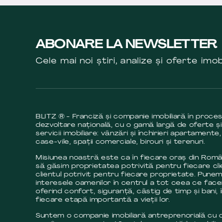
ABONARE LA NEWSLETTER
Cele mai noi știri, analize și oferte imob
BLITZ ® - Franciză și companie imobiliară în proce
dezvoltare națională, cu o gamă largă de oferte și
servicii imobiliare: vânzări și închirieri apartamente,
case-vile, spații comerciale, birouri și terenuri.
Misiunea noastră este ca în fiecare oraș din Româ
să găsim proprietatea potrivită pentru fiecare cli
clientul potrivit pentru fiecare proprietate. Pune
interesele oamenilor în centrul a tot ceea ce fac
oferind confort, siguranță, câstig de timp și bani, 
fiecare etapă importantă a vieții lor.
Suntem o companie imobiliară antreprenorială cu c