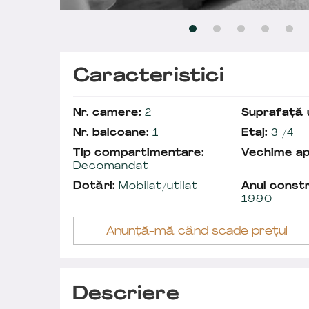
Caracteristici
Nr. camere:
2
Suprafață u
Nr. balcoane:
1
Etaj:
3 /4
Tip compartimentare:
Vechime a
Decomandat
Dotări:
Mobilat/utilat
Anul constr
1990
Anunță-mă când scade prețul
Descriere