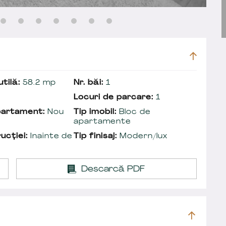
tilă:
58.2 mp
Nr. băi:
1
Locuri de parcare:
1
partament:
Nou
Tip imobil:
Bloc de
apartamente
ucției:
Inainte de
Tip finisaj:
Modern/lux
Descarcă PDF