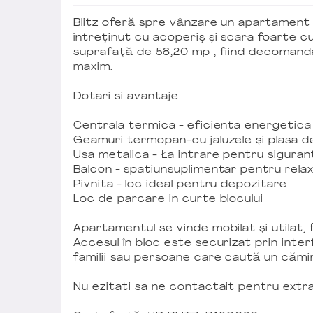
Blitz oferă spre vânzare un apartament spa
întreținut cu acoperiș și scara foarte 
suprafață de 58,20 mp , fiind decoman
maxim.
Dotari si avantaje:
Centrala termica - eficienta energetica
Geamuri termopan-cu jaluzele și plasa d
Usa metalica - Ła intrare pentru siguran
Balcon - spatiunsuplimentar pentru relax
Pivnita - loc ideal pentru depozitare
Loc de parcare in curte blocului
Apartamentul se vinde mobilat și utilat,
Accesul în bloc este securizat prin interf
familii sau persoane care caută un cămin
Nu ezitati sa ne contactait pentru extra