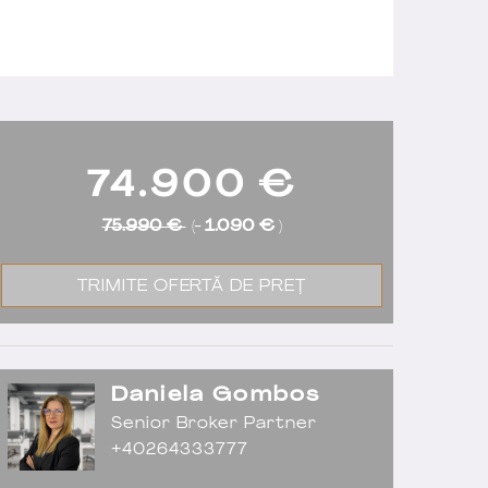
74.900
€
75.990 €
(-
1.090 €
)
TRIMITE OFERTĂ DE PREȚ
Daniela Gombos
Senior Broker Partner
+40264333777