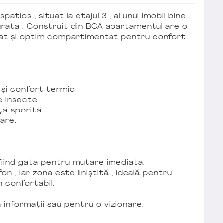
tios , situat la etajul 3 , al unui imobil bine
curata . Construit din BCA apartamentul are o
dat și optim compartimentat pentru confort
 și confort termic
e insecte.
ță sporită.
are.
 fiind gata pentru mutare imediata.
on , iar zona este liniștită , ideală pentru
 confortabil.
 informații sau pentru o vizionare.