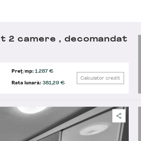
t 2 camere , decomandat
Preț/mp:
1.287 €
Calculator credit
Rata lunară:
381,29
€