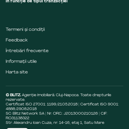
în funcţie de tipul tranzacţiei
Termeni și condiții
Feedback
Întrebări frecvente
Informații utile
Harta site
© BLITZ.
Agenție Imobiliară Cluj-Napoca. Toate drepturile
rezervate.
Certificat ISO 27001: 1199/21.05.2018 | Certificat ISO 9001:
4888/29.08.2018
SC Blitz Network SA | Nr. ORC: J2013000210126 | CIF:
RO31138322
Str. Alexandru Ioan Cuza, nr. 14-16, etaj 1, Satu Mare