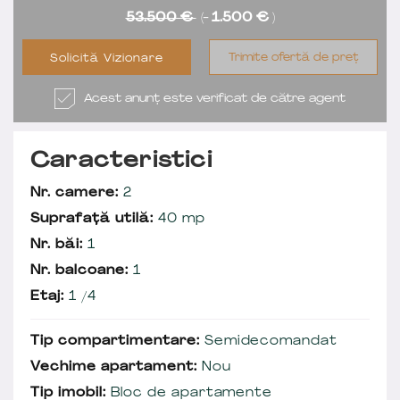
53.500 €
(-
1.500 €
)
Trimite ofertă de preț
Solicită Vizionare
Acest anunț este verificat de către agent
Caracteristici
Nr. camere:
2
Suprafață utilă:
40 mp
Nr. băi:
1
Nr. balcoane:
1
Etaj:
1 /4
Tip compartimentare:
Semidecomandat
Vechime apartament:
Nou
Tip imobil:
Bloc de apartamente