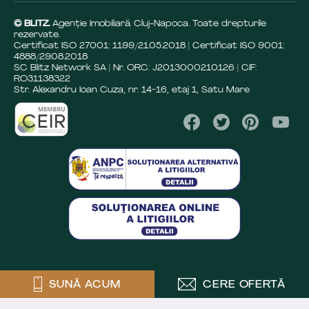
© BLITZ.
Agenție Imobiliară Cluj-Napoca. Toate drepturile
rezervate.
Certificat ISO 27001: 1199/21.05.2018 | Certificat ISO 9001:
4888/29.08.2018
SC Blitz Network SA | Nr. ORC: J2013000210126 | CIF:
RO31138322
Str. Alexandru Ioan Cuza, nr. 14-16, etaj 1, Satu Mare
SUNĂ ACUM
CERE OFERTĂ
Crafted by