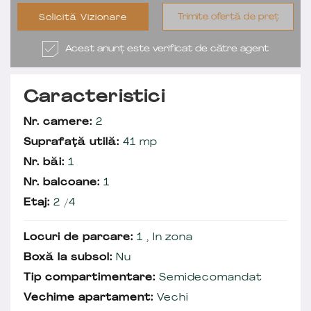
Trimite ofertă de preț
Solicită Vizionare
Acest anunț este verificat de către agent
Caracteristici
Nr. camere:
2
Suprafață utilă:
41 mp
Nr. băi:
1
Nr. balcoane:
1
Etaj:
2 /4
Locuri de parcare:
1 , In zona
Boxă la subsol:
Nu
Tip compartimentare:
Semidecomandat
Vechime apartament:
Vechi