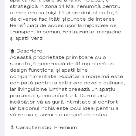
apartament care se află într-o poziție
strategică în zona 14 Mai, renumită pentru
atmosfera sa liniștită și proximitatea față
de diverse facilități și puncte de interes.
Beneficiați de acces ușor la mijloacele de
transport în comun, restaurante, magazine
și spații verzi.
🏠 Descriere:
Această proprietate primitoare cu o
suprafață generoasă de 41 mp oferă un
design funcțional și spații bine
compartimentate. Bucătăria modernă este
echipată pentru a satisface nevoile culinare,
iar livingul bine luminat creează un spațiu
prietenos și reconfortant. Dormitorul
încăpător vă asigură intimitate și confort,
iar balconul închis este locul ideal pentru a
vă relaxa și savura o ceașcă de cafea.
🔝 Caracteristici Premium: