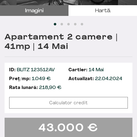
Imagini
Hartă
Apartament 2 camere |
41mp | 14 Mai
ID:
BLITZ 123512AV
Cartier:
14 Mai
Preț/mp:
1.049 €
Actualizat:
22.04.2024
Rata lunară:
218,90
€
Calculator credit
43.000
€