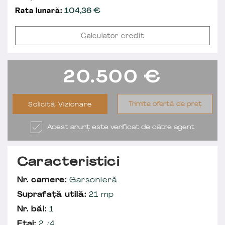
Rata lunară:
104,36
€
Calculator credit
20.500
€
Trimite ofertă de preț
Solicită Vizionare
Acest anunț este verificat de către agent
Caracteristici
Nr. camere:
Garsonieră
Suprafață utilă:
21 mp
Nr. băi:
1
Etaj:
2 /4