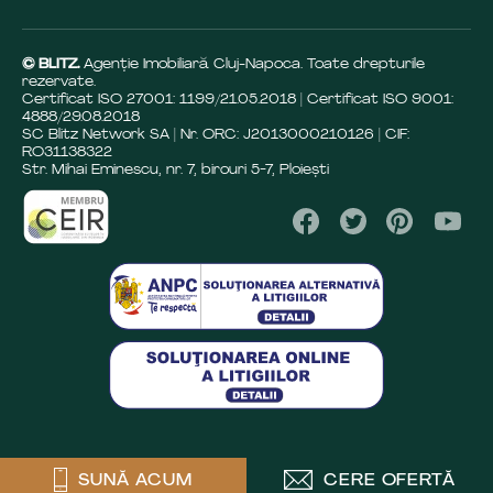
© BLITZ.
Agenție Imobiliară Cluj-Napoca. Toate drepturile
rezervate.
Certificat ISO 27001: 1199/21.05.2018 | Certificat ISO 9001:
4888/29.08.2018
SC Blitz Network SA | Nr. ORC: J2013000210126 | CIF:
RO31138322
Str. Mihai Eminescu, nr. 7, birouri 5-7, Ploiești
SUNĂ ACUM
CERE OFERTĂ