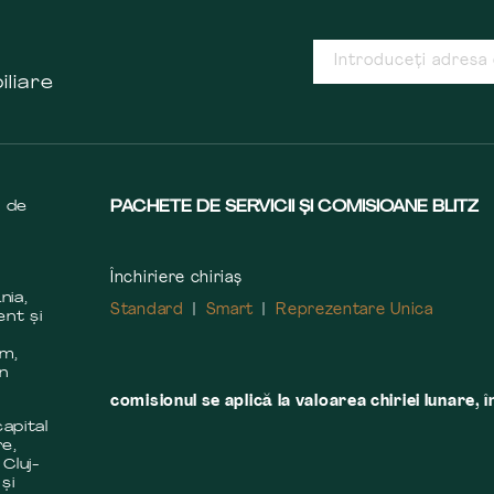
iliare
s de
PACHETE DE SERVICII ȘI COMISIOANE BLITZ
Închiriere chiriaș
nia,
Standard
Smart
Reprezentare Unica
ent și
m
em,
în
comisionul se aplică la valoarea chiriei lunare, î
apital
re,
 Cluj-
și