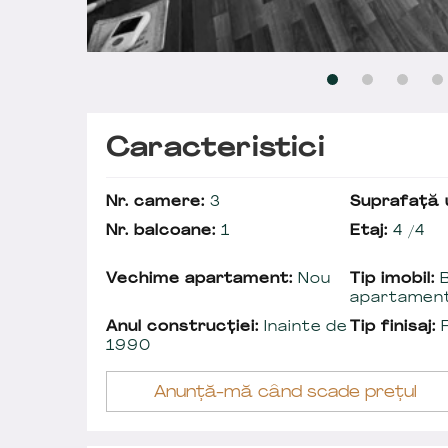
Caracteristici
Nr. camere:
3
Suprafață u
Nr. balcoane:
1
Etaj:
4 /4
Vechime apartament:
Nou
Tip imobil:
B
apartamen
Anul construcției:
Inainte de
Tip finisaj:
F
1990
Anunță-mă când scade prețul