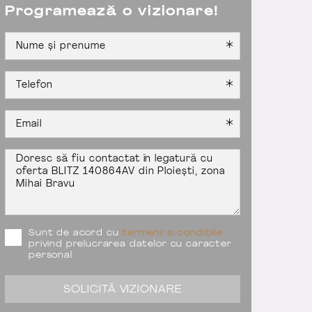
Programează o vizionare!
Sunt de acord cu
termenii si condițiile
privind prelucrarea datelor cu caracter
personal
SOLICITĂ VIZIONARE