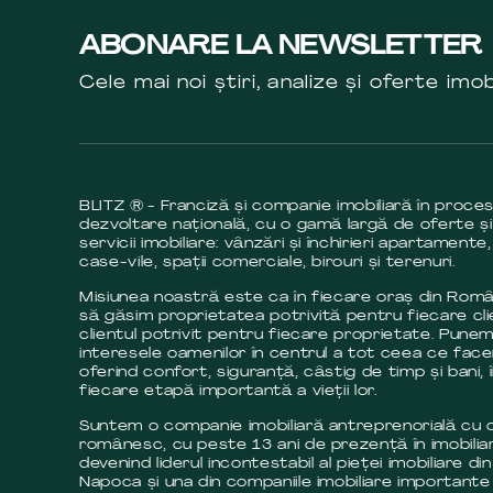
ABONARE LA NEWSLETTER
Cele mai noi știri, analize și oferte imob
BLITZ ® - Franciză și companie imobiliară în proce
dezvoltare națională, cu o gamă largă de oferte și
servicii imobiliare: vânzări și închirieri apartamente,
case-vile, spații comerciale, birouri și terenuri.
Misiunea noastră este ca în fiecare oraș din Româ
să găsim proprietatea potrivită pentru fiecare cli
clientul potrivit pentru fiecare proprietate. Pune
interesele oamenilor în centrul a tot ceea ce fac
oferind confort, siguranță, câstig de timp și bani, 
fiecare etapă importantă a vieții lor.
Suntem o companie imobiliară antreprenorială cu c
românesc, cu peste 13 ani de prezență în imobilia
devenind liderul incontestabil al pieței imobiliare din
Napoca și una din companiile imobiliare importante 