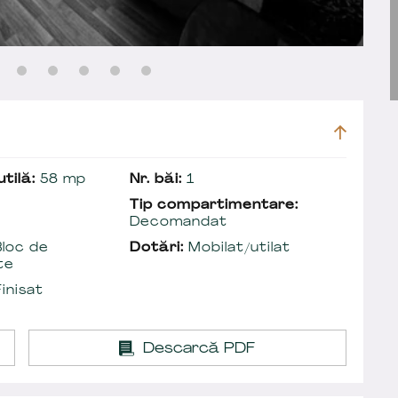
tilă:
58 mp
Nr. băi:
1
Tip compartimentare:
Decomandat
loc de
Dotări:
Mobilat/utilat
te
inisat
Descarcă PDF