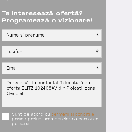
Te interesează ofertă?
Programează o vizionare!
Sunt de acord cu
termenii si condițiile
privind prelucrarea datelor cu caracter
personal