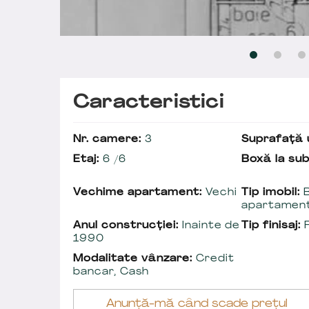
Caracteristici
Nr. camere:
3
Suprafață u
Etaj:
6 /6
Boxă la sub
Vechime apartament:
Vechi
Tip imobil:
B
apartamen
Anul construcției:
Inainte de
Tip finisaj:
F
1990
Modalitate vânzare:
Credit
bancar, Cash
Anunță-mă când scade prețul