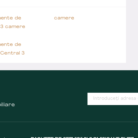
ente de
camere
 3 camere
ente de
Central 3
iliare