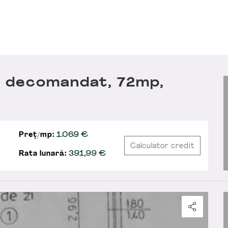
 decomandat, 72mp,
Preț/mp:
1.069 €
Calculator credit
Rata lunară:
391,99
€