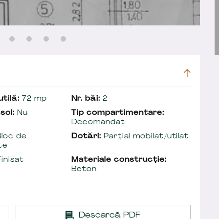
tilă:
72 mp
Nr. băi:
2
sol:
Nu
Tip compartimentare:
Decomandat
loc de
Dotări:
Parțial mobilat/utilat
te
inisat
Materiale construcție:
Beton
Descarcă PDF