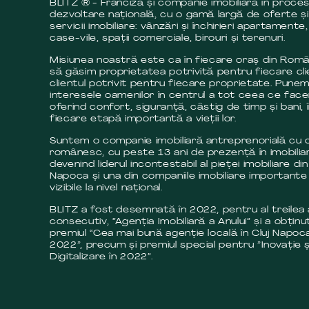
BLITZ ® - Franciză și companie imobiliară în proce
dezvoltare națională, cu o gamă largă de oferte și
servicii imobiliare: vânzări și închirieri apartamente,
case-vile, spații comerciale, birouri și terenuri.
Misiunea noastră este ca în fiecare oraș din Româ
să găsim proprietatea potrivită pentru fiecare cli
clientul potrivit pentru fiecare proprietate. Pune
interesele oamenilor în centrul a tot ceea ce fac
oferind confort, siguranță, câstig de timp și bani, 
fiecare etapă importantă a vieții lor.
Suntem o companie imobiliară antreprenorială cu c
românesc, cu peste 13 ani de prezență în imobilia
devenind liderul incontestabil al pieței imobiliare din
Napoca și una din companiile imobiliare importante 
vizibile la nivel național.
BLITZ a fost desemnată în 2022, pentru al treilea
consecutiv, “Agenția Imobiliară a Anului” și a obținut
premiul “Cea mai bună agenție locală în Cluj Napoca
2022”, precum și premiul special pentru ”Inovație ș
Digitalizare în 2022”.