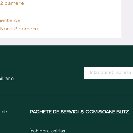
 2 camere
ente de
 Nord 2 camere
iliare
s de
PACHETE DE SERVICII ȘI COMISIOANE BLITZ
Închiriere chiriaș