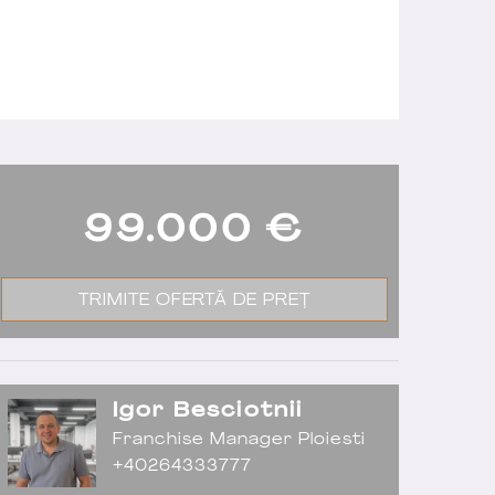
99.000
€
TRIMITE OFERTĂ DE PREȚ
Igor Besciotnii
Franchise Manager Ploiesti
+40264333777