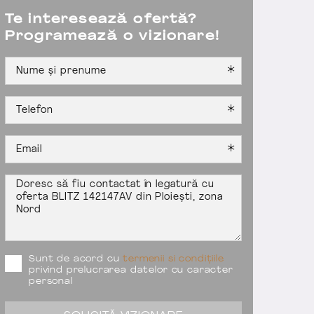
Te interesează ofertă?
Programează o vizionare!
Sunt de acord cu
termenii si condițiile
privind prelucrarea datelor cu caracter
personal