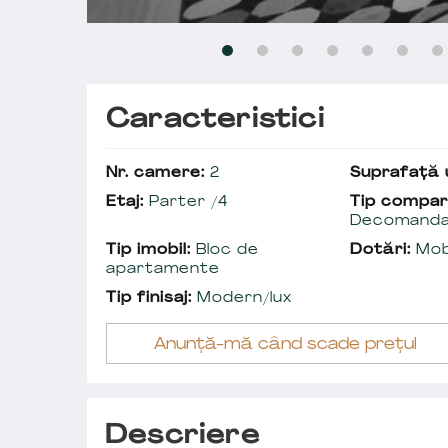
Caracteristici
Nr. camere:
2
Suprafață u
Etaj:
Parter /4
Tip compar
Decomand
Tip imobil:
Bloc de
Dotări:
Mobi
apartamente
Tip finisaj:
Modern/lux
Anunță-mă când scade prețul
Descriere