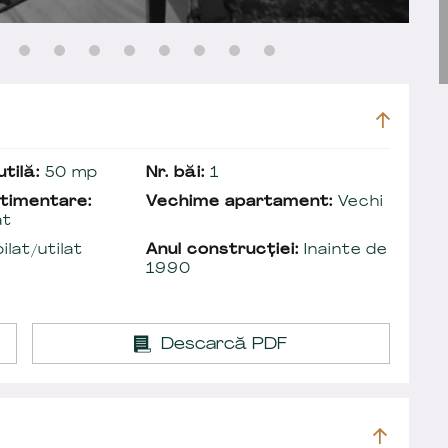
tilă:
50 mp
Nr. băi:
1
timentare:
Vechime apartament:
Vechi
at
lat/utilat
Anul construcției:
Inainte de
1990
Descarcă PDF