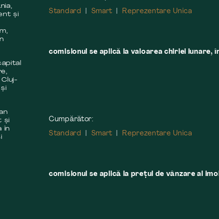
nia,
Standard
Smart
Reprezentare Unica
ent și
m
em,
în
comisionul se aplică la valoarea chiriei lunare, î
apital
re,
 Cluj-
și
 an
Cumpărător:
 și
 în
Standard
Smart
Reprezentare Unica
i
comisionul se aplică la preţul de vânzare al imobi