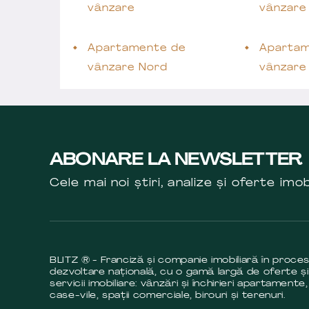
vânzare
vânzare
Apartamente de
Apartam
vânzare Nord
vânzare
ABONARE LA NEWSLETTER
Cele mai noi știri, analize și oferte imob
BLITZ ® - Franciză și companie imobiliară în proce
dezvoltare națională, cu o gamă largă de oferte și
servicii imobiliare: vânzări și închirieri apartamente,
case-vile, spații comerciale, birouri și terenuri.