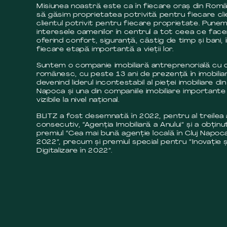
Misiunea noastră este ca în fiecare oraș din Româ
să găsim proprietatea potrivită pentru fiecare cli
clientul potrivit pentru fiecare proprietate. Pune
interesele oamenilor în centrul a tot ceea ce fac
oferind confort, siguranță, câstig de timp și bani, 
fiecare etapă importantă a vieții lor.
Suntem o companie imobiliară antreprenorială cu c
românesc, cu peste 13 ani de prezență în imobilia
devenind liderul incontestabil al pieței imobiliare din
Napoca și una din companiile imobiliare importante 
vizibile la nivel național.
BLITZ a fost desemnată în 2022, pentru al treilea
consecutiv, “Agenția Imobiliară a Anului” și a obținut
premiul “Cea mai bună agenție locală în Cluj Napoca
2022”, precum și premiul special pentru ”Inovație ș
Digitalizare în 2022”.