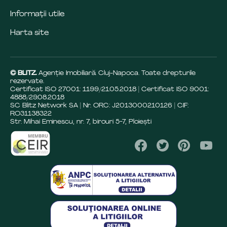
Informații utile
Harta site
© BLITZ.
Agenție Imobiliară Cluj-Napoca. Toate drepturile
rezervate.
Certificat ISO 27001: 1199/21.05.2018 | Certificat ISO 9001:
4888/29.08.2018
SC Blitz Network SA | Nr. ORC: J2013000210126 | CIF:
RO31138322
Str. Mihai Eminescu, nr. 7, birouri 5-7, Ploiești