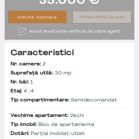
35.000
€
Trimite ofertă de preț
Solicită Vizionare
Acest anunț este verificat de către agent
Caracteristici
Nr. camere:
2
Suprafață utilă:
30 mp
Nr. băi:
1
Etaj:
4 /4
Tip compartimentare:
Semidecomandat
Vechime apartament:
Vechi
Tip imobil:
Bloc de apartamente
Dotări:
Parțial mobilat/utilat