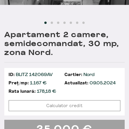
Apartament 2 camere,
semidecomandat, 30 mp,
zona Nord.
ID:
BLITZ 142069AV
Cartier:
Nord
Preț/mp:
1.167 €
Actualizat:
09.05.2024
Rata lunară:
178,18
€
Calculator credit