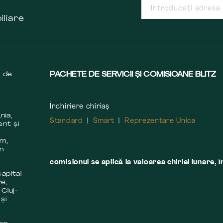
iliare
s de
PACHETE DE SERVICII ȘI COMISIOANE BLITZ
Închiriere chiriaș
nia,
Standard
Smart
Reprezentare Unica
ent și
m
em,
în
comisionul se aplică la valoarea chiriei lunare, î
apital
re,
 Cluj-
și