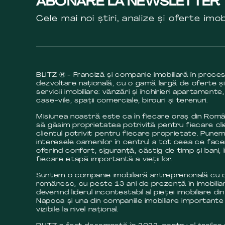
ABONARE LA NEWSLETTER
Cele mai noi știri, analize și oferte imob
BLITZ ® - Franciză și companie imobiliară în proce
dezvoltare națională, cu o gamă largă de oferte și
servicii imobiliare: vânzări și închirieri apartamente,
case-vile, spații comerciale, birouri și terenuri.
Misiunea noastră este ca în fiecare oraș din Româ
să găsim proprietatea potrivită pentru fiecare cli
clientul potrivit pentru fiecare proprietate. Pune
interesele oamenilor în centrul a tot ceea ce fac
oferind confort, siguranță, câstig de timp și bani, 
fiecare etapă importantă a vieții lor.
Suntem o companie imobiliară antreprenorială cu c
românesc, cu peste 13 ani de prezență în imobilia
devenind liderul incontestabil al pieței imobiliare din
Napoca și una din companiile imobiliare importante 
vizibile la nivel național.