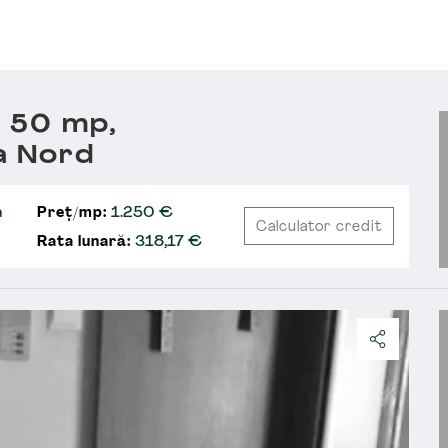
 50 mp,
a Nord
a
Preț/mp:
1.250 €
Calculator credit
Rata lunară:
318,17
€