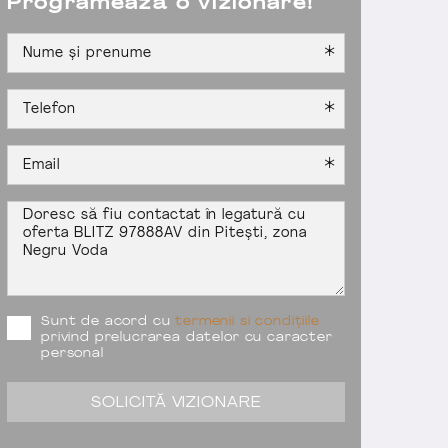
Programează o vizionare!
Sunt de acord cu
termenii si condițiile
privind prelucrarea datelor cu caracter
personal
SOLICITĂ VIZIONARE