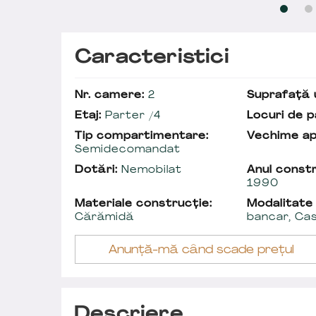
Caracteristici
Nr. camere:
2
Suprafață u
Etaj:
Parter /4
Locuri de p
Tip compartimentare:
Vechime a
Semidecomandat
Dotări:
Nemobilat
Anul constr
1990
Materiale construcție:
Modalitate
Cărămidă
bancar, Ca
Anunță-mă când scade prețul
Descriere