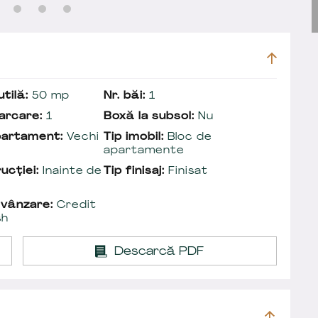
tilă:
50 mp
Nr. băi:
1
arcare:
1
Boxă la subsol:
Nu
partament:
Vechi
Tip imobil:
Bloc de
apartamente
ucției:
Inainte de
Tip finisaj:
Finisat
 vânzare:
Credit
sh
Descarcă PDF