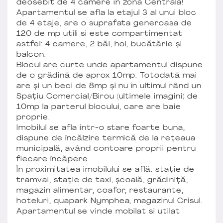
deosebit de 4 camere in zona Centrala!
Apartamentul se afla la etajul 3 al unui bloc
de 4 etaje, are o suprafata generoasa de
120 de mp utili si este compartimentat
astfel: 4 camere, 2 băi, hol, bucătărie și
balcon.
Blocul are curte unde apartamentul dispune
de o grădină de aprox 10mp. Totodată mai
are și un beci de 8mp și nu în ultimul rând un
Spațiu Comercial/Birou (ultimele imagini) de
10mp la parterul blocului, care are baie
proprie.
Imobilul se afla intr-o stare foarte buna,
dispune de încălzire termică de la rețeaua
municipală, având contoare proprii pentru
fiecare încăpere.
În proximitatea imobilului se află: stație de
tramvai, stație de taxi, școală, grădiniță,
magazin alimentar, coafor, restaurante,
hoteluri, quapark Nymphea, magazinul Crisul.
Apartamentul se vinde mobilat si utilat