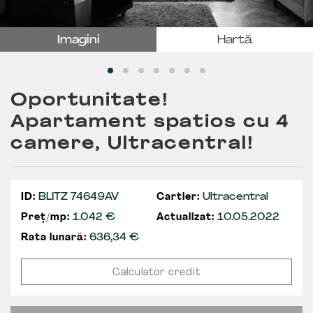
Imagini
Hartă
Oportunitate!
Apartament spatios cu 4
camere, Ultracentral!
ID:
BLITZ 74649AV
Cartier:
Ultracentral
Preț/mp:
1.042 €
Actualizat:
10.05.2022
Rata lunară:
636,34
€
Calculator credit