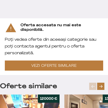
Oferta accesata nu mai este
disponibilă.
Poți vedea oferte din aceeași categorie sau
poți contacta agentul pentru o oferta
personalizată.
VEZI OFERTE SIMILARE
Oferte similare
120000 €
1