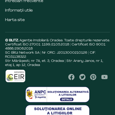
Întrebări frecvente
Informații utile
Harta site
© BLITZ.
Agenție Imobiliară Oradea. Toate drepturile rezervate.
Certificat ISO 27001: 1199/21.05.2018 | Certificat ISO 9001:
4888/29.08.2018
SC Blitz Network SA | Nr. ORC: J2013000210126 | CIF:
RO31138322
Str. Mărășesti, nr. 7A, et. 3, Oradea | Str. Arany Janos, nr 1,
etaj 1, ap 12, Oradea