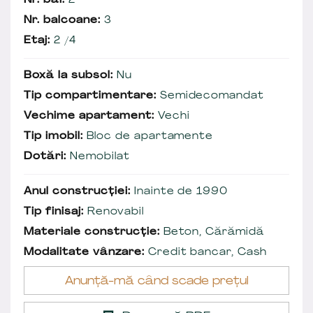
Nr. băi:
2
Nr. balcoane:
3
Etaj:
2 /4
Boxă la subsol:
Nu
Tip compartimentare:
Semidecomandat
Vechime apartament:
Vechi
Tip imobil:
Bloc de apartamente
Dotări:
Nemobilat
Anul construcției:
Inainte de 1990
Tip finisaj:
Renovabil
Materiale construcție:
Beton, Cărămidă
Modalitate vânzare:
Credit bancar, Cash
Anunță-mă când scade prețul