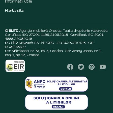
Informații utile
Harta site
© BLITZ.
Agenție Imobiliară Oradea. Toate drepturile rezervate.
Certificat ISO 27001: 1199/21.05.2018 | Certificat ISO 9001:
4888/29.08.2018
SC Blitz Network SA | Nr. ORC: J2013000210126 | CIF:
RO31138322
Str. Mărășesti, nr. 7A, et. 3, Oradea | Str. Arany Janos, nr 1,
etaj 1, ap 12, Oradea