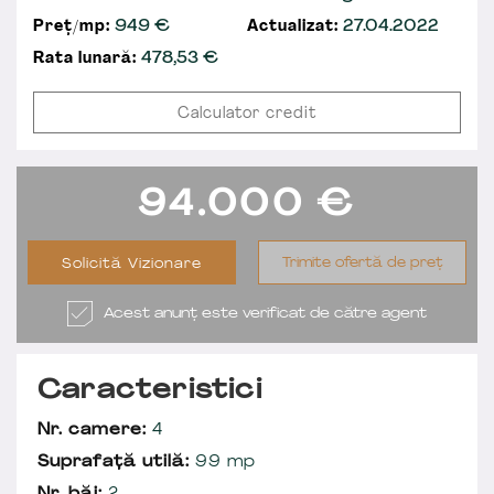
Preț/mp:
949 €
Actualizat:
27.04.2022
Rata lunară:
478,53
€
Calculator credit
94.000
€
Trimite ofertă de preț
Solicită Vizionare
Acest anunț este verificat de către agent
Caracteristici
Nr. camere:
4
Suprafață utilă:
99 mp