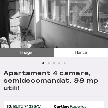
Imagini
Hartă
Apartament 4 camere,
semidecomandat, 99 mp
utili!
ID:
BLITZ 74336AV
Cartier:
Rogerius