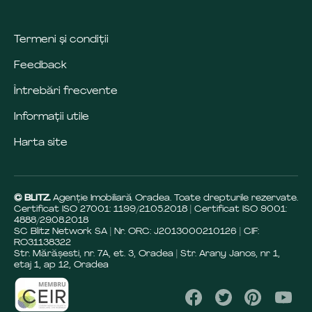
Termeni și condiții
Feedback
Întrebări frecvente
Informații utile
Harta site
© BLITZ.
Agenție Imobiliară Oradea. Toate drepturile rezervate.
Certificat ISO 27001: 1199/21.05.2018 | Certificat ISO 9001:
4888/29.08.2018
SC Blitz Network SA | Nr. ORC: J2013000210126 | CIF:
RO31138322
Str. Mărășesti, nr. 7A, et. 3, Oradea | Str. Arany Janos, nr 1,
etaj 1, ap 12, Oradea