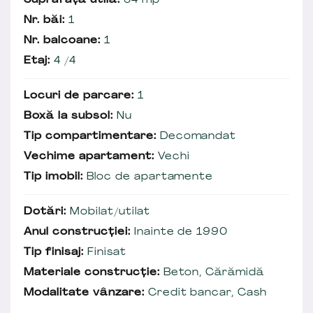
Suprafață utilă:
64 mp
Nr. băi:
1
Nr. balcoane:
1
Etaj:
4 /4
Locuri de parcare:
1
Boxă la subsol:
Nu
Tip compartimentare:
Decomandat
Vechime apartament:
Vechi
Tip imobil:
Bloc de apartamente
Dotări:
Mobilat/utilat
Anul construcției:
Inainte de 1990
Tip finisaj:
Finisat
Materiale construcție:
Beton, Cărămidă
Modalitate vânzare:
Credit bancar, Cash