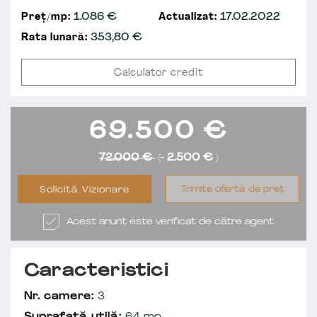
Preț/mp:
1.086 €
Actualizat:
17.02.2022
Rata lunară:
353,80
€
Calculator credit
69.500
€
72.000 €
(-
2.500 €
)
Trimite ofertă de preț
Solicită Vizionare
Acest anunț este verificat de către agent
Caracteristici
Nr. camere:
3