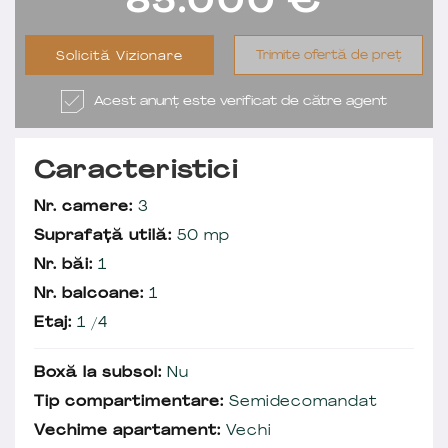
85.000
€
Trimite ofertă de preț
Solicită Vizionare
Acest anunț este verificat de către agent
Caracteristici
Nr. camere:
3
Suprafață utilă:
50 mp
Nr. băi:
1
Nr. balcoane:
1
Etaj:
1 /4
Boxă la subsol:
Nu
Tip compartimentare:
Semidecomandat
Vechime apartament:
Vechi