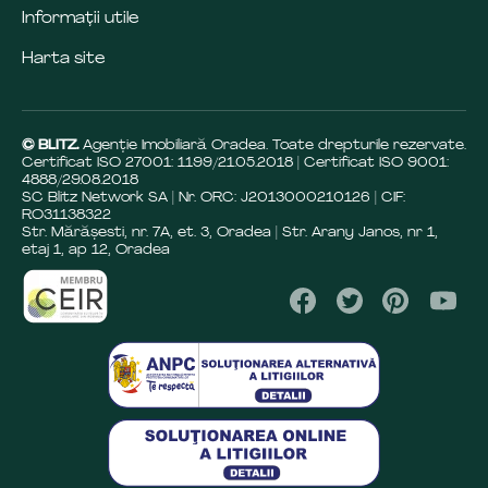
Informații utile
Harta site
© BLITZ.
Agenție Imobiliară Oradea. Toate drepturile rezervate.
Certificat ISO 27001: 1199/21.05.2018 | Certificat ISO 9001:
4888/29.08.2018
SC Blitz Network SA | Nr. ORC: J2013000210126 | CIF:
RO31138322
Str. Mărășesti, nr. 7A, et. 3, Oradea | Str. Arany Janos, nr 1,
etaj 1, ap 12, Oradea