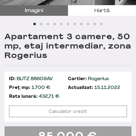
Imagini
Hartă
Apartament 3 camere, 50
mp, etaj intermediar, zona
Rogerius
ID:
BLITZ 88609AV
Cartier:
Rogerius
Preț/mp:
1.700 €
Actualizat:
15.11.2022
Rata lunară:
432,71
€
Calculator credit