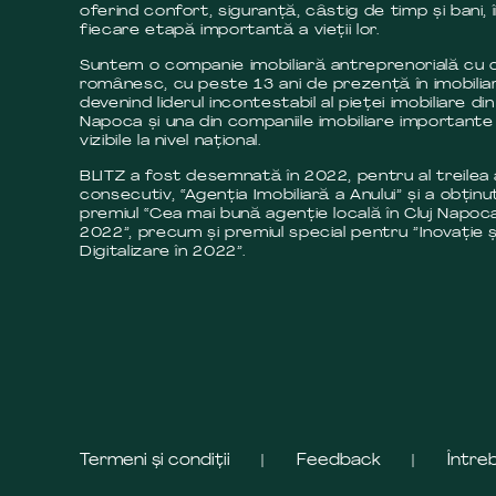
oferind confort, siguranță, câstig de timp și bani, 
fiecare etapă importantă a vieții lor.
Suntem o companie imobiliară antreprenorială cu c
românesc, cu peste 13 ani de prezență în imobilia
devenind liderul incontestabil al pieței imobiliare din
Napoca și una din companiile imobiliare importante 
vizibile la nivel național.
BLITZ a fost desemnată în 2022, pentru al treilea
consecutiv, “Agenția Imobiliară a Anului” și a obținut
premiul “Cea mai bună agenție locală în Cluj Napoca
2022”, precum și premiul special pentru ”Inovație ș
Digitalizare în 2022”.
Termeni și condiții
Feedback
Între