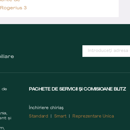
ente de
 Rogerius 3
iliare
s de
PACHETE DE SERVICII ȘI COMISIOANE BLITZ
Închiriere chiriaș
nia,
Standard
Smart
Reprezentare Unica
ent și
m
em,