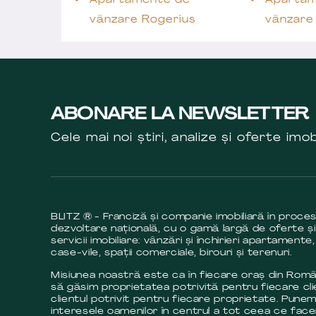
Apartamente de
Apartam
vânzare Rogerius
vânzare
ABONARE LA NEWSLETTER
Cele mai noi știri, analize și oferte imob
BLITZ ® - Franciză și companie imobiliară în proce
dezvoltare națională, cu o gamă largă de oferte și
servicii imobiliare: vânzări și închirieri apartamente,
case-vile, spații comerciale, birouri și terenuri.
Misiunea noastră este ca în fiecare oraș din Româ
să găsim proprietatea potrivită pentru fiecare cli
clientul potrivit pentru fiecare proprietate. Pune
interesele oamenilor în centrul a tot ceea ce fac