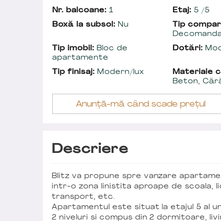
Nr. balcoane:
1
Etaj:
5 /5
Boxă la subsol:
Nu
Tip compar
Decomand
Tip imobil:
Bloc de
Dotări:
Mod
apartamente
Tip finisaj:
Modern/lux
Materiale c
Beton, Căr
Anunță-mă când scade prețul
Descriere
Blitz va propune spre vanzare apartamen
intr-o zona linistita aproape de scoala, l
transport, etc.
Apartamentul este situat la etajul 5 al u
2 niveluri si compus din 2 dormitoare, liv