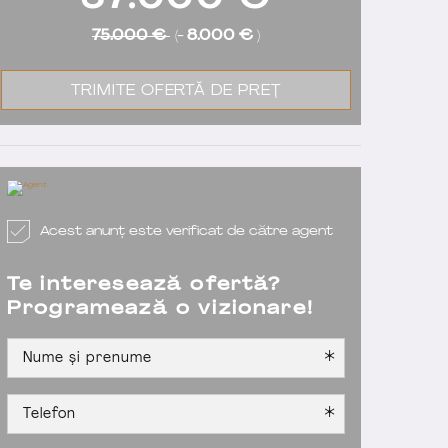
67.000
€
75.000 €
(-
8.000 €
)
TRIMITE OFERTĂ DE PREȚ
Acest anunț este verificat de către agent
Te interesează ofertă?
Programează o vizionare!