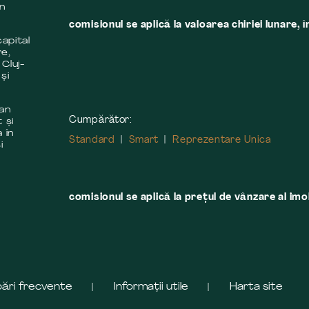
în
comisionul se aplică la valoarea chiriei lunare, î
apital
re,
 Cluj-
și
 an
Cumpărător:
 și
 în
Standard
Smart
Reprezentare Unica
i
comisionul se aplică la preţul de vânzare al imobi
bări frecvente
Informații utile
Harta site