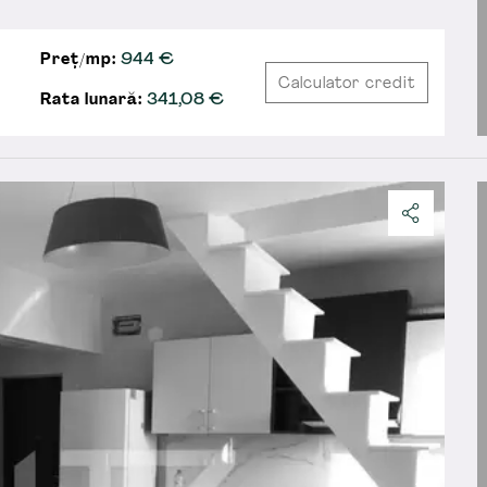
Preț/mp:
944 €
Calculator credit
Rata lunară:
341,08
€