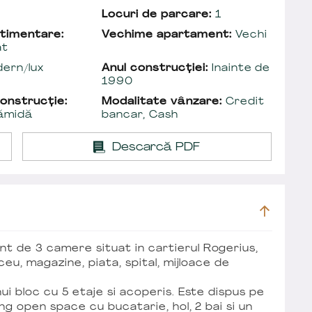
Locuri de parcare:
1
timentare:
Vechime apartament:
Vechi
at
ern/lux
Anul construcției:
Inainte de
1990
onstrucție:
Modalitate vânzare:
Credit
ămidă
bancar, Cash
Descarcă PDF
t de 3 camere situat in cartierul Rogerius,
iceu, magazine, piata, spital, mijloace de
nui bloc cu 5 etaje si acoperis. Este dispus pe
ing open space cu bucatarie, hol, 2 bai si un