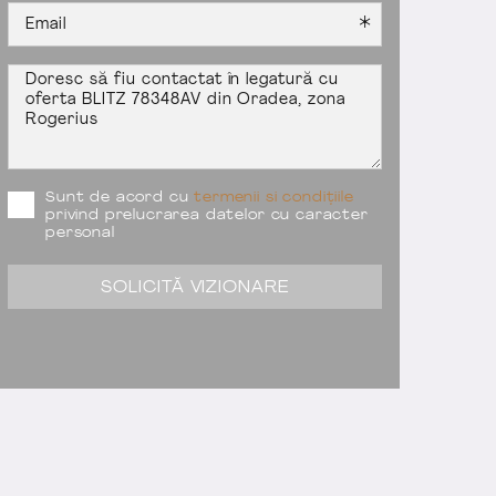
Sunt de acord cu
termenii si condițiile
privind prelucrarea datelor cu caracter
personal
SOLICITĂ VIZIONARE