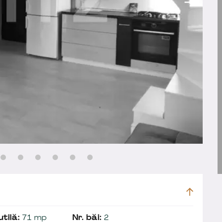
tilă:
71 mp
Nr. băi:
2