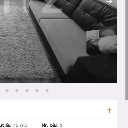
tilă:
73 mp
Nr. băi:
1