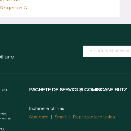
ente de
 Rogerius 3
iliare
s de
PACHETE DE SERVICII ȘI COMISIOANE BLITZ
Închiriere chiriaș
nia,
Standard
Smart
Reprezentare Unica
ent și
m
em,