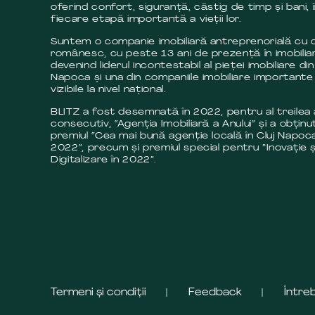
oferind confort, siguranță, câstig de timp și bani, 
fiecare etapă importantă a vieții lor.
Suntem o companie imobiliară antreprenorială cu c
românesc, cu peste 13 ani de prezență în imobilia
devenind liderul incontestabil al pieței imobiliare din
Napoca și una din companiile imobiliare importante 
vizibile la nivel național.
BLITZ a fost desemnată în 2022, pentru al treilea
consecutiv, “Agenția Imobiliară a Anului” și a obținut
premiul “Cea mai bună agenție locală în Cluj Napoca
2022”, precum și premiul special pentru ”Inovație ș
Digitalizare în 2022”.
Termeni și condiții
Feedback
Între