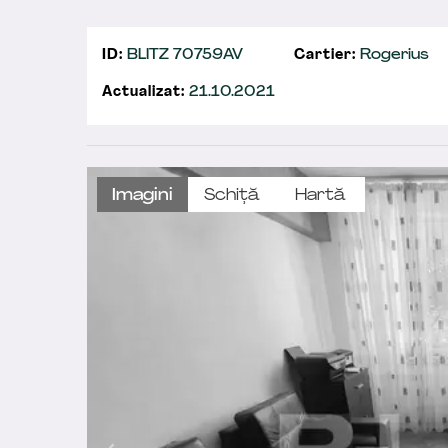
ID:
BLITZ 70759AV
Cartier:
Rogerius
Actualizat:
21.10.2021
Imagini
Schiță
Hartă