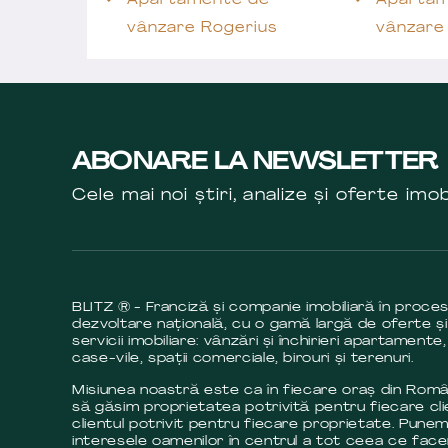
Apartamente de
Apartam
vânzare Rogerius
vânzare
ABONARE LA NEWSLETTER
Cele mai noi știri, analize și oferte imob
BLITZ ® - Franciză și companie imobiliară în proce
dezvoltare națională, cu o gamă largă de oferte și
servicii imobiliare: vânzări și închirieri apartamente,
case-vile, spații comerciale, birouri și terenuri.
Misiunea noastră este ca în fiecare oraș din Româ
să găsim proprietatea potrivită pentru fiecare cli
clientul potrivit pentru fiecare proprietate. Pune
interesele oamenilor în centrul a tot ceea ce fac