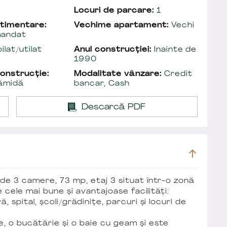
Locuri de parcare:
1
timentare:
Vechime apartament:
Vechi
andat
lat/utilat
Anul construcției:
Inainte de
1990
onstrucție:
Modalitate vânzare:
Credit
ămidă
bancar, Cash
Descarcă PDF
e 3 camere, 73 mp, etaj 3 situat într-o zonă
 cele mai bune și avantajoase facilități:
 spital, școli/grădinițe, parcuri și locuri de
 o bucătărie și o baie cu geam și este