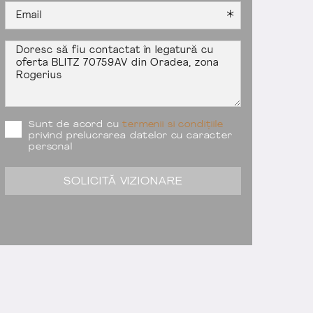
Sunt de acord cu
termenii si condițiile
privind prelucrarea datelor cu caracter
personal
SOLICITĂ VIZIONARE