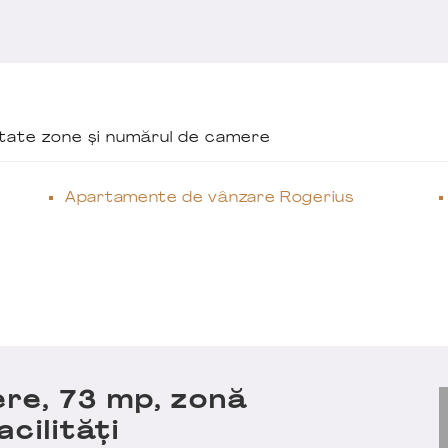
ăutate zone și numărul de camere
Apartamente de vânzare Rogerius
re, 73 mp, zonă
cilități