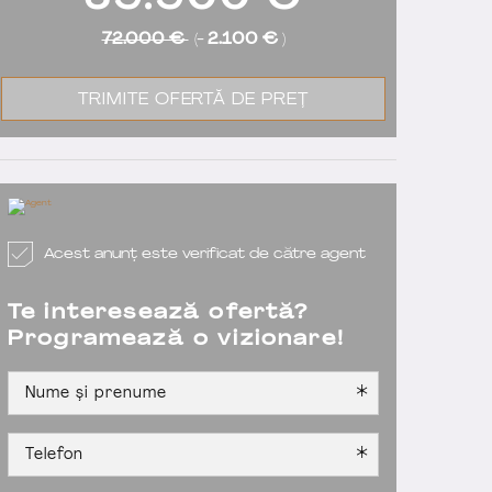
69.900
€
72.000 €
(-
2.100 €
)
TRIMITE OFERTĂ DE PREȚ
Acest anunț este verificat de către agent
Te interesează ofertă?
Programează o vizionare!