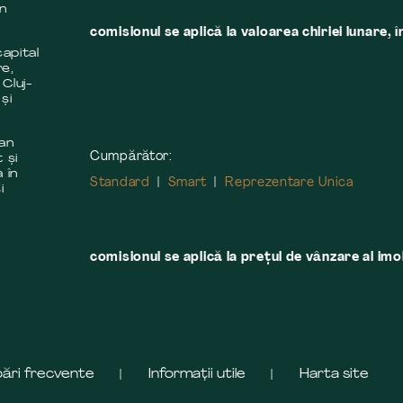
în
comisionul se aplică la valoarea chiriei lunare, î
apital
re,
 Cluj-
și
 an
Cumpărător:
 și
 în
Standard
Smart
Reprezentare Unica
i
comisionul se aplică la preţul de vânzare al imobi
bări frecvente
Informații utile
Harta site