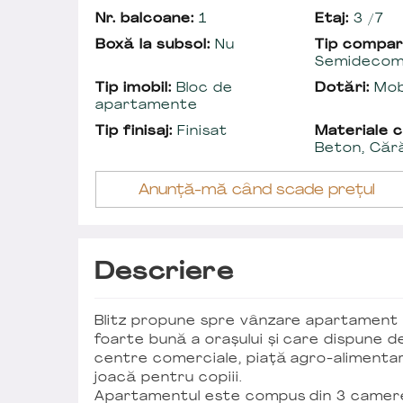
Nr. balcoane:
1
Etaj:
3 /7
Boxă la subsol:
Nu
Tip compar
Semidecom
Tip imobil:
Bloc de
Dotări:
Mobi
apartamente
Tip finisaj:
Finisat
Materiale c
Beton, Căr
Anunță-mă când scade prețul
Descriere
Blitz propune spre vânzare apartament d
foarte bună a orașului și care dispune de
centre comerciale, piață agro-alimentară,
joacă pentru copiii.
Apartamentul este compus din 3 camere,