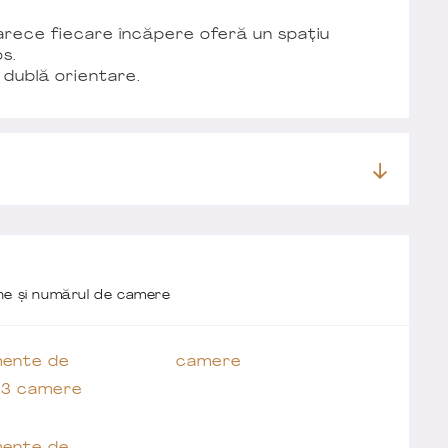
arece fiecare încăpere oferă un spațiu
s.
 dublă orientare.
one și numărul de camere
ente de
camere
 3 camere