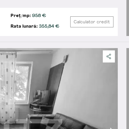
Preț/mp:
958 €
Calculator credit
Rata lunară:
355,84
€