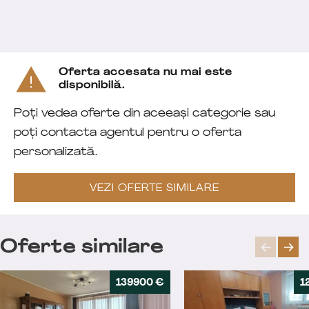
Oferta accesata nu mai este
disponibilă.
Poți vedea oferte din aceeași categorie sau
poți contacta agentul pentru o oferta
personalizată.
VEZI OFERTE SIMILARE
Oferte similare
139900 €
1