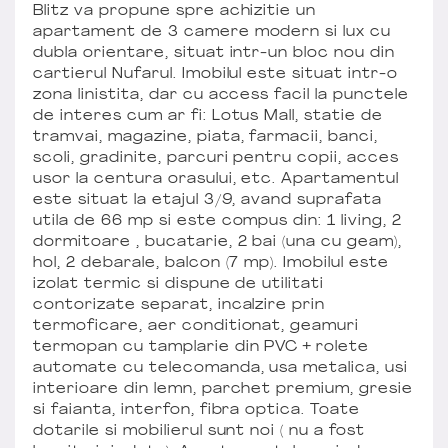
Blitz va propune spre achizitie un
apartament de 3 camere modern si lux cu
dubla orientare, situat intr-un bloc nou din
cartierul Nufarul. Imobilul este situat intr-o
zona linistita, dar cu access facil la punctele
de interes cum ar fi: Lotus Mall, statie de
tramvai, magazine, piata, farmacii, banci,
scoli, gradinite, parcuri pentru copii, acces
usor la centura orasului, etc. Apartamentul
este situat la etajul 3/9, avand suprafata
utila de 66 mp si este compus din: 1 living, 2
dormitoare , bucatarie, 2 bai (una cu geam),
hol, 2 debarale, balcon (7 mp). Imobilul este
izolat termic si dispune de utilitati
contorizate separat, incalzire prin
termoficare, aer conditionat, geamuri
termopan cu tamplarie din PVC + rolete
automate cu telecomanda, usa metalica, usi
interioare din lemn, parchet premium, gresie
si faianta, interfon, fibra optica. Toate
dotarile si mobilierul sunt noi ( nu a fost