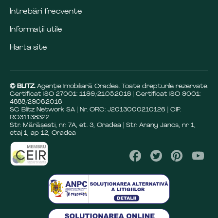
Întrebări frecvente
Informații utile
Harta site
© BLITZ.
Agenție Imobiliară Oradea. Toate drepturile rezervate.
Certificat ISO 27001: 1199/21.05.2018 | Certificat ISO 9001:
4888/29.08.2018
SC Blitz Network SA | Nr. ORC: J2013000210126 | CIF:
RO31138322
Str. Mărășesti, nr. 7A, et. 3, Oradea | Str. Arany Janos, nr 1,
etaj 1, ap 12, Oradea