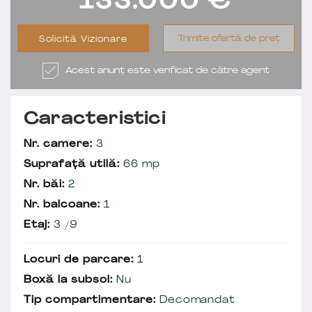
133.000
€
Trimite ofertă de preț
Solicită Vizionare
Acest anunț este verificat de către agent
Caracteristici
Nr. camere:
3
Suprafață utilă:
66 mp
Nr. băi:
2
Nr. balcoane:
1
Etaj:
3 /9
Locuri de parcare:
1
Boxă la subsol:
Nu
Tip compartimentare:
Decomandat