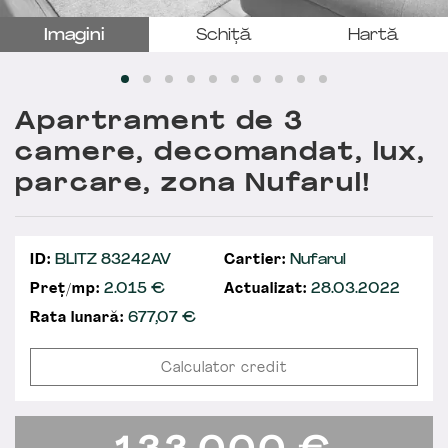
Imagini
Schiță
Hartă
Apartrament de 3
camere, decomandat, lux,
parcare, zona Nufarul!
ID:
BLITZ 83242AV
Cartier:
Nufarul
Preț/mp:
2.015 €
Actualizat:
28.03.2022
Rata lunară:
677,07
€
Calculator credit