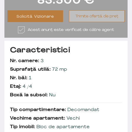
83.500
€
Trimite ofertă de preț
Solicită Vizionare
Acest anunț este verificat de către agent
Caracteristici
Nr. camere:
3
Suprafață utilă:
72 mp
Nr. băi:
1
Etaj:
4 /4
Boxă la subsol:
Nu
Tip compartimentare:
Decomandat
Vechime apartament:
Vechi
Tip imobil:
Bloc de apartamente