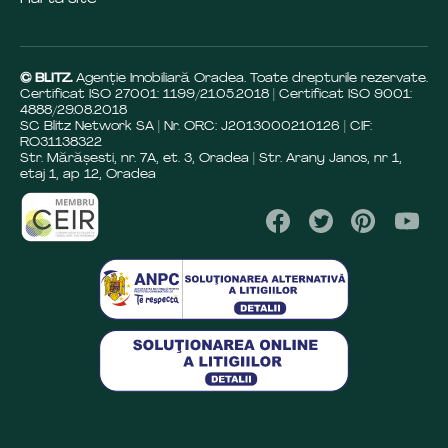
© BLITZ.
Agenție Imobiliară Oradea. Toate drepturile rezervate.
Certificat ISO 27001: 1199/21.05.2018 | Certificat ISO 9001:
4888/29.08.2018
SC Blitz Network SA | Nr. ORC: J2013000210126 | CIF:
RO31138322
Str. Mărășesti, nr. 7A, et. 3, Oradea | Str. Arany Janos, nr 1,
etaj 1, ap 12, Oradea