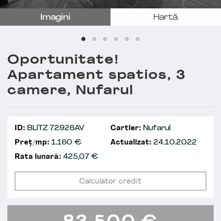
Imagini
Hartă
Oportunitate!
Apartament spatios, 3
camere, Nufarul
ID:
BLITZ 72926AV
Cartier:
Nufarul
Preț/mp:
1.160 €
Actualizat:
24.10.2022
Rata lunară:
425,07
€
Calculator credit