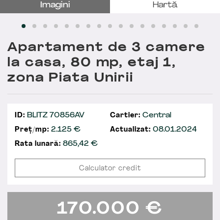
Imagini
Hartă
Apartament de 3 camere
la casa, 80 mp, etaj 1,
zona Piata Unirii
ID:
BLITZ 70856AV
Cartier:
Central
Preț/mp:
2.125 €
Actualizat:
08.01.2024
Rata lunară:
865,42
€
Calculator credit
170.000
€