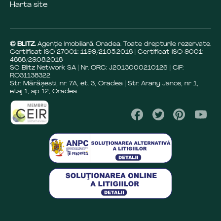
Harta site
© BLITZ.
Agenție Imobiliară Oradea. Toate drepturile rezervate.
Certificat ISO 27001: 1199/21.05.2018 | Certificat ISO 9001:
4888/29.08.2018
SC Blitz Network SA | Nr. ORC: J2013000210126 | CIF:
RO31138322
Str. Mărășesti, nr. 7A, et. 3, Oradea | Str. Arany Janos, nr 1,
etaj 1, ap 12, Oradea