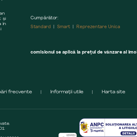
 an
Cumpărător:
 și
 în
Standard
Smart
Reprezentare Unica
i
comisionul se aplică la preţul de vânzare al imobi
bări frecvente
Informații utile
Harta site
vate.
01: