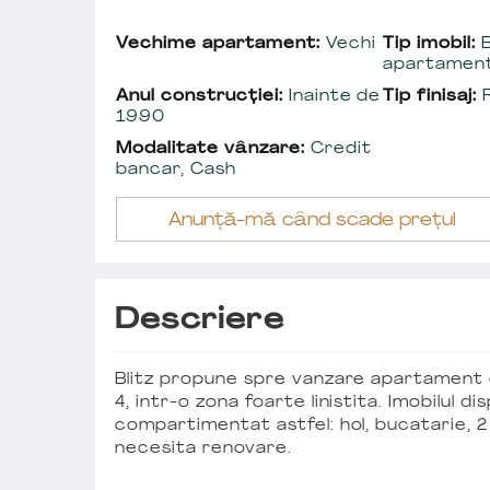
Vechime apartament:
Vechi
Tip imobil:
B
apartamen
Anul construcției:
Inainte de
Tip finisaj:
R
1990
Modalitate vânzare:
Credit
bancar, Cash
Anunță-mă când scade prețul
Descriere
Blitz propune spre vanzare apartament 
4, intr-o zona foarte linistita. Imobilul d
compartimentat astfel: hol, bucatarie, 
necesita renovare.