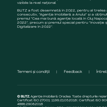
vizibile la nivel național.
BLITZ a fost desemnată în 2022, pentru al treilea
consecutiv, “Agenția Imobiliară a Anului” și a obținut
premiul “Cea mai bună agenție locală în Cluj Napoca
2022”, precum și premiul special pentru ”Inovație ș
Digitalizare în 2022”.
Termeni și condiții
Feedback
Între
© BLITZ.
Agenție Imobiliară Oradea. Toate drepturile rezer
Certificat ISO 27001: 1199/21.05.2018 | Certificat ISO 90
4888/29.08.2018