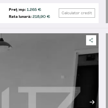
Preț/mp:
1.265 €
Calculator credit
Rata lunară:
218,90
€