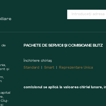
iliare
s de
PACHETE DE SERVICII ȘI COMISIOANE BLITZ
Închiriere chiriaș
nia,
Standard
Smart
Reprezentare Unica
ent și
m
em,
în
comisionul se aplică la valoarea chiriei lunare, î
apital
re,
 Cluj-
și