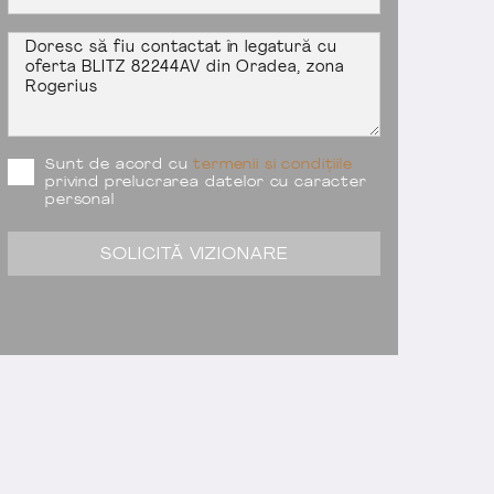
Sunt de acord cu
termenii si condițiile
privind prelucrarea datelor cu caracter
personal
SOLICITĂ VIZIONARE