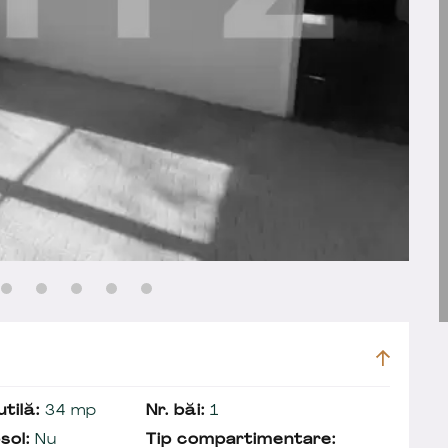
tilă:
34 mp
Nr. băi:
1
sol:
Nu
Tip compartimentare: