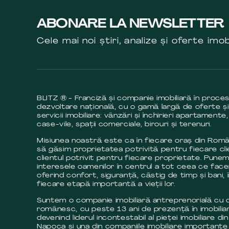
ABONARE LA NEWSLETTER
Cele mai noi știri, analize și oferte imob
BLITZ ® - Franciză și companie imobiliară în proce
dezvoltare națională, cu o gamă largă de oferte și
servicii imobiliare: vânzări și închirieri apartamente,
case-vile, spații comerciale, birouri și terenuri.
Misiunea noastră este ca în fiecare oraș din Româ
să găsim proprietatea potrivită pentru fiecare cli
clientul potrivit pentru fiecare proprietate. Pune
interesele oamenilor în centrul a tot ceea ce fac
oferind confort, siguranță, câstig de timp și bani, 
fiecare etapă importantă a vieții lor.
Suntem o companie imobiliară antreprenorială cu c
românesc, cu peste 13 ani de prezență în imobilia
devenind liderul incontestabil al pieței imobiliare din
Napoca și una din companiile imobiliare importante 