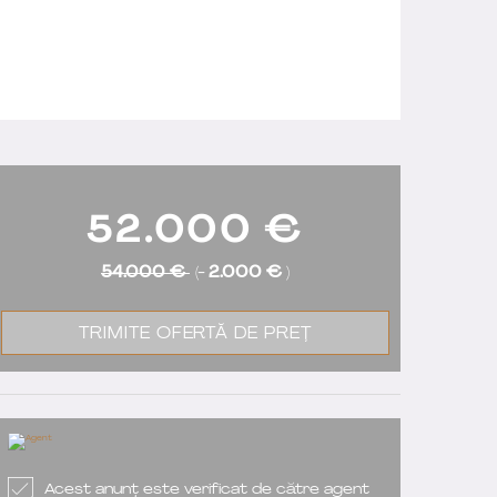
52.000
€
54.000 €
(-
2.000 €
)
TRIMITE OFERTĂ DE PREȚ
Acest anunț este verificat de către agent