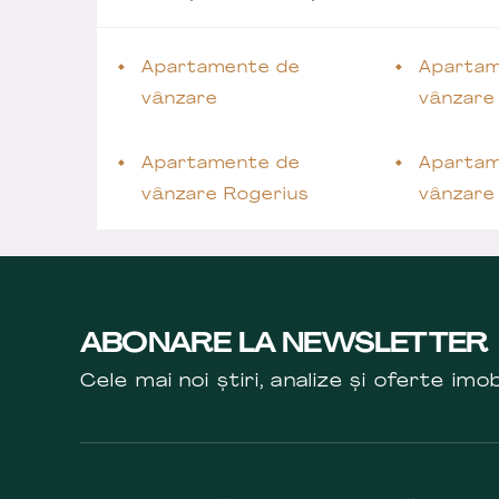
Apartamente de
Apartam
vânzare
vânzare
Apartamente de
Apartam
vânzare Rogerius
vânzare
ABONARE LA NEWSLETTER
Cele mai noi știri, analize și oferte imob