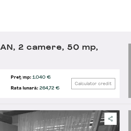
 AN, 2 camere, 50 mp,
Preț/mp:
1.040 €
Calculator credit
Rata lunară:
264,72
€