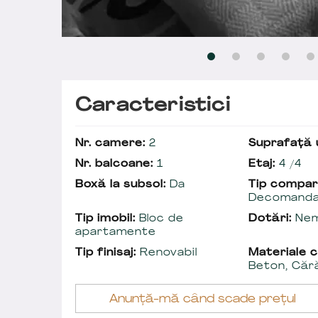
Caracteristici
Nr. camere:
2
Suprafață u
Nr. balcoane:
1
Etaj:
4 /4
Boxă la subsol:
Da
Tip compar
Decomand
Tip imobil:
Bloc de
Dotări:
Nem
apartamente
Tip finisaj:
Renovabil
Materiale c
Beton, Căr
Anunță-mă când scade prețul