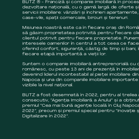
BLITZ ® - Franciză și companie imobiliară în proce
dezvoltare națională, cu o gamă largă de oferte și
servicii imobiliare: vânzări și închirieri apartamente,
case-vile, spații comerciale, birouri și terenuri.
Misiunea noastră este ca în fiecare oraș din Româ
să găsim proprietatea potrivită pentru fiecare cli
clientul potrivit pentru fiecare proprietate. Pune
interesele oamenilor în centrul a tot ceea ce fac
oferind confort, siguranță, câstig de timp și bani, 
fiecare etapă importantă a vieții lor.
Suntem o companie imobiliară antreprenorială cu c
românesc, cu peste 13 ani de prezență în imobilia
devenind liderul incontestabil al pieței imobiliare din
Napoca și una din companiile imobiliare importante 
vizibile la nivel național.
BLITZ a fost desemnată în 2022, pentru al treilea
consecutiv, “Agenția Imobiliară a Anului” și a obținut
premiul “Cea mai bună agenție locală în Cluj Napoca
2022”, precum și premiul special pentru ”Inovație ș
Digitalizare în 2022”.