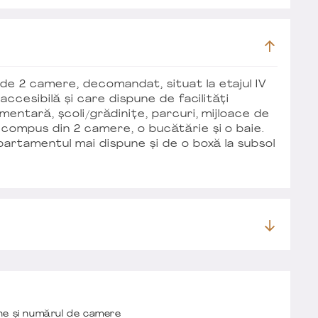
e 2 camere, decomandat, situat la etajul IV
 accesibilă și care dispune de facilități
mentară, școli/grădinițe, parcuri, mijloace de
compus din 2 camere, o bucătărie și o baie.
apartamentul mai dispune și de o boxă la subsol
one și numărul de camere