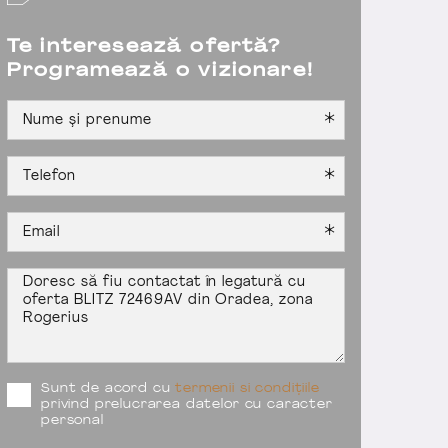
Te interesează ofertă?
Programează o vizionare!
Sunt de acord cu
termenii si condițiile
privind prelucrarea datelor cu caracter
personal