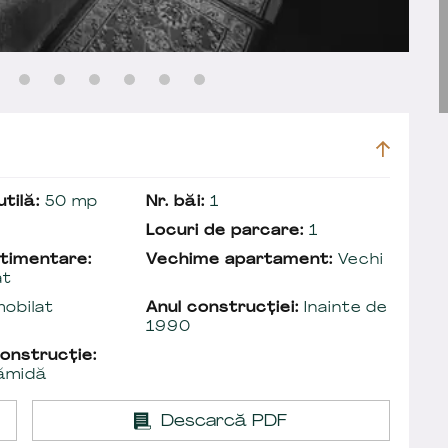
tilă:
50 mp
Nr. băi:
1
Locuri de parcare:
1
timentare:
Vechime apartament:
Vechi
at
obilat
Anul construcției:
Inainte de
1990
onstrucție:
ămidă
Descarcă PDF