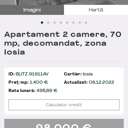
Imagini
Hartă
Apartament 2 camere, 70
mp, decomandat, zona
Iosia
ID:
BLITZ 91911AV
Cartier:
Iosia
Preț/mp:
1.400 €
Actualizat:
06.12.2022
Rata lunară:
498,89
€
Calculator credit