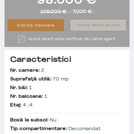
98.000
€
105.000 €
(-
7.000 €
)
Trimite ofertă de preț
Solicită Vizionare
Acest anunț este verificat de către agent
Caracteristici
Nr. camere:
2
Suprafață utilă:
70 mp
Nr. băi:
1
Nr. balcoane:
1
Etaj:
4 /4
Boxă la subsol:
Nu
Tip compartimentare:
Decomandat