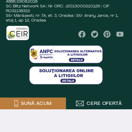
4888/29.08.2018
SC Blitz Network SA | Nr. ORC: J2013000210126 | CIF:
RO31138322
Str. Mărășesti, nr. 7A, et. 3, Oradea | Str. Arany Janos, nr 1,
etaj 1, ap 12, Oradea
SUNĂ ACUM
CERE OFERTĂ
Crafted by
Powered by