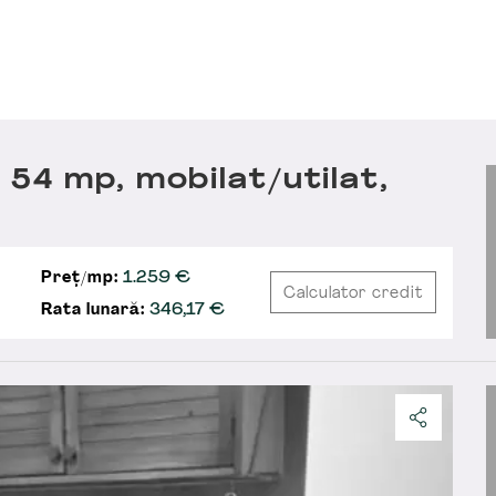
54 mp, mobilat/utilat,
Preț/mp:
1.259 €
Calculator credit
Rata lunară:
346,17
€