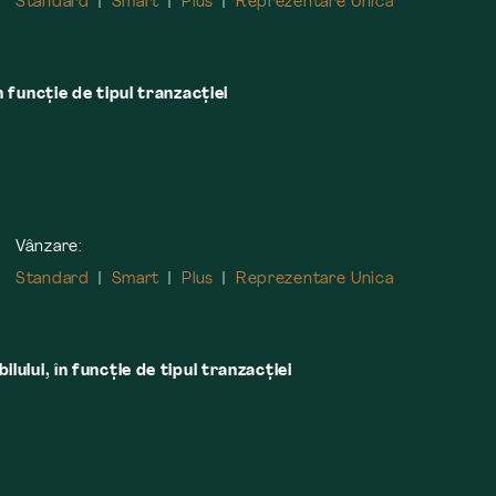
Standard
Smart
Plus
Reprezentare Unica
n funcție de tipul tranzacției
Vânzare:
Standard
Smart
Plus
Reprezentare Unica
lului, în funcţie de tipul tranzacţiei