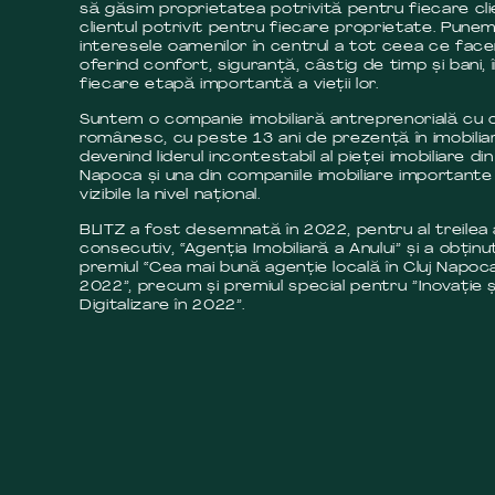
să găsim proprietatea potrivită pentru fiecare cli
clientul potrivit pentru fiecare proprietate. Pune
interesele oamenilor în centrul a tot ceea ce fac
oferind confort, siguranță, câstig de timp și bani, 
fiecare etapă importantă a vieții lor.
Suntem o companie imobiliară antreprenorială cu c
românesc, cu peste 13 ani de prezență în imobilia
devenind liderul incontestabil al pieței imobiliare din
Napoca și una din companiile imobiliare importante 
vizibile la nivel național.
BLITZ a fost desemnată în 2022, pentru al treilea
consecutiv, “Agenția Imobiliară a Anului” și a obținut
premiul “Cea mai bună agenție locală în Cluj Napoca
2022”, precum și premiul special pentru ”Inovație ș
Digitalizare în 2022”.