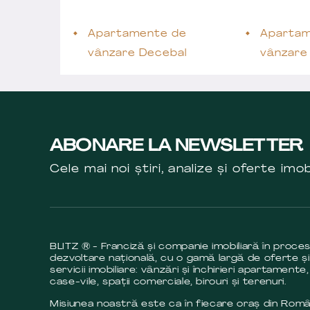
Apartamente de
Apartam
vânzare Decebal
vânzare
ABONARE LA NEWSLETTER
Cele mai noi știri, analize și oferte imob
BLITZ ® - Franciză și companie imobiliară în proce
dezvoltare națională, cu o gamă largă de oferte și
servicii imobiliare: vânzări și închirieri apartamente,
case-vile, spații comerciale, birouri și terenuri.
Misiunea noastră este ca în fiecare oraș din Româ