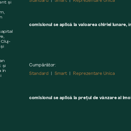
Standard
Smart
Reprezentare Unica
ent și
m
em,
în
comisionul se aplică la valoarea chiriei lunare, î
apital
re,
 Cluj-
și
 an
Cumpărător:
 și
 în
Standard
Smart
Reprezentare Unica
i
comisionul se aplică la preţul de vânzare al imobi