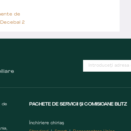
ente de
 Decebal 2
iliare
s de
PACHETE DE SERVICII ȘI COMISIOANE BLITZ
Închiriere chiriaș
nia,