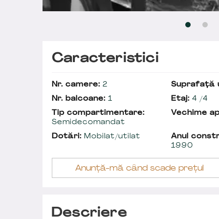
Caracteristici
Nr. camere:
2
Suprafață u
Nr. balcoane:
1
Etaj:
4 /4
Tip compartimentare:
Vechime a
Semidecomandat
Dotări:
Mobilat/utilat
Anul constr
1990
Anunță-mă când scade prețul
Descriere