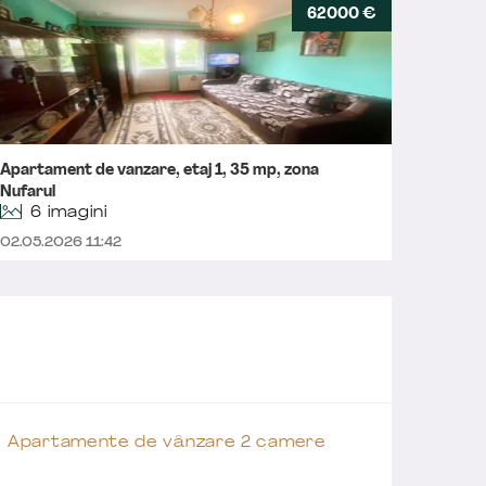
62000 €
Apartament de vanzare, etaj 1, 35 mp, zona
Aparta
Nufarul
6 imagini
17.04.2
02.05.2026 11:42
Apartamente de vânzare 2 camere