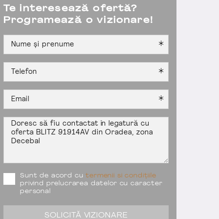
Te interesează ofertă?
Programează o vizionare!
Sunt de acord cu
termenii si condițiile
privind prelucrarea datelor cu caracter
personal
SOLICITĂ VIZIONARE