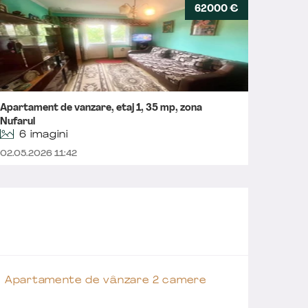
62000 €
Apartament de vanzare, etaj 1, 35 mp, zona
Aparta
Nufarul
6 imagini
17.04.2
02.05.2026 11:42
Apartamente de vânzare 2 camere