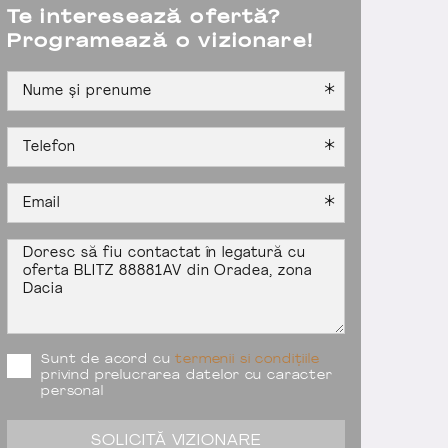
Te interesează ofertă?
Programează o vizionare!
Sunt de acord cu
termenii si condițiile
privind prelucrarea datelor cu caracter
personal
SOLICITĂ VIZIONARE