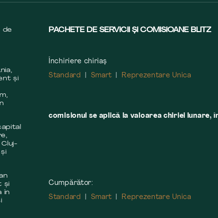
s de
PACHETE DE SERVICII ȘI COMISIOANE BLITZ
Închiriere chiriaș
nia,
Standard
Smart
Reprezentare Unica
ent și
m
em,
în
comisionul se aplică la valoarea chiriei lunare, î
apital
re,
 Cluj-
și
 an
Cumpărător:
 și
 în
Standard
Smart
Reprezentare Unica
i