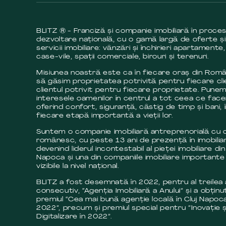
BLITZ ® - Franciză și companie imobiliară în proce
dezvoltare națională, cu o gamă largă de oferte și
servicii imobiliare: vânzări și închirieri apartamente,
case-vile, spații comerciale, birouri și terenuri.
Misiunea noastră este ca în fiecare oraș din Româ
să găsim proprietatea potrivită pentru fiecare cli
clientul potrivit pentru fiecare proprietate. Pune
interesele oamenilor în centrul a tot ceea ce fac
oferind confort, siguranță, câstig de timp și bani, 
fiecare etapă importantă a vieții lor.
Suntem o companie imobiliară antreprenorială cu c
românesc, cu peste 13 ani de prezență în imobilia
devenind liderul incontestabil al pieței imobiliare din
Napoca și una din companiile imobiliare importante 
vizibile la nivel național.
BLITZ a fost desemnată în 2022, pentru al treilea
consecutiv, “Agenția Imobiliară a Anului” și a obținut
premiul “Cea mai bună agenție locală în Cluj Napoca
2022”, precum și premiul special pentru ”Inovație ș
Digitalizare în 2022”.