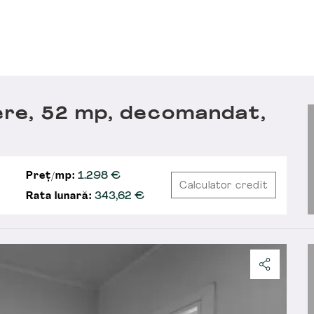
re, 52 mp, decomandat,
Preț/mp:
1.298 €
Calculator credit
Rata lunară:
343,62
€