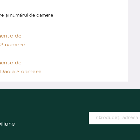
one și numărul de camere
ente de
 2 camere
ente de
 Dacia 2 camere
iliare