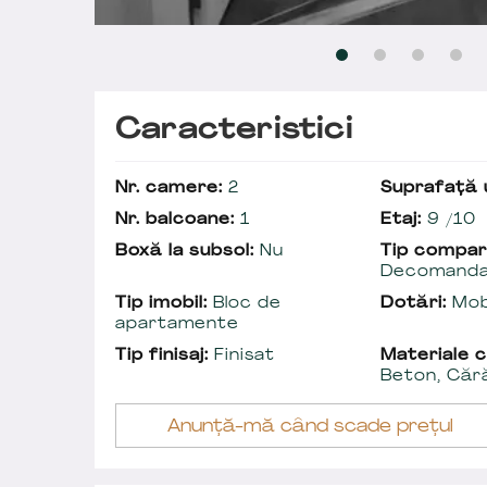
Caracteristici
Nr. camere:
2
Suprafață u
Nr. balcoane:
1
Etaj:
9 /10
Boxă la subsol:
Nu
Tip compar
Decomand
Tip imobil:
Bloc de
Dotări:
Mobi
apartamente
Tip finisaj:
Finisat
Materiale c
Beton, Căr
Anunță-mă când scade prețul