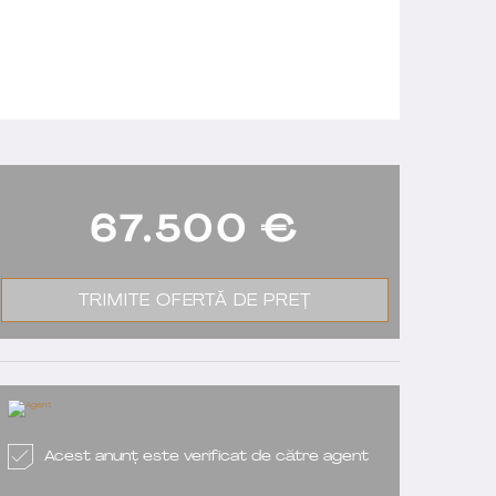
67.500
€
TRIMITE OFERTĂ DE PREȚ
Acest anunț este verificat de către agent