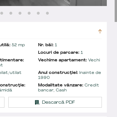
tilă:
52 mp
Nr. băi:
1
Locuri de parcare:
1
timentare:
Vechime apartament:
Vechi
at
lat/utilat
Anul construcției:
Inainte de
1990
onstrucție:
Modalitate vânzare:
Credit
ămidă
bancar, Cash
Descarcă PDF