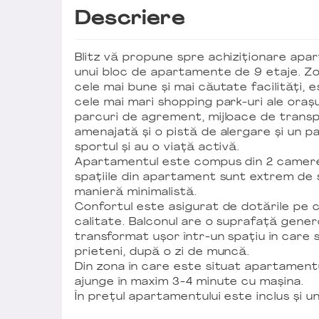
Descriere
Blitz vă propune spre achiziționare apar
unui bloc de apartamente de 9 etaje. Zon
cele mai bune și mai căutate facilități, 
cele mai mari shopping park-uri ale orașu
parcuri de agrement, mijloace de trans
amenajată și o pistă de alergare și un 
sportul și au o viață activă.
Apartamentul este compus din 2 camere
spațiile din apartament sunt extrem de
manieră minimalistă.
Confortul este asigurat de dotările pe c
calitate. Balconul are o suprafață gener
transformat ușor într-un spațiu în care 
prieteni, după o zi de muncă.
Din zona în care este situat apartamentul
ajunge în maxim 3-4 minute cu mașina.
În prețul apartamentului este inclus și u