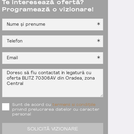
Te interesează ofertă?
Programează o vizionare!
Sunt de acord cu
termenii si condițiile
privind prelucrarea datelor cu caracter
personal
SOLICITĂ VIZIONARE