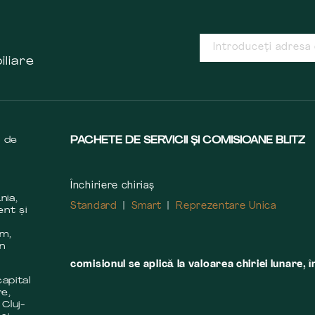
iliare
s de
PACHETE DE SERVICII ȘI COMISIOANE BLITZ
Închiriere chiriaș
nia,
Standard
Smart
Reprezentare Unica
ent și
m
em,
în
comisionul se aplică la valoarea chiriei lunare, î
apital
re,
 Cluj-