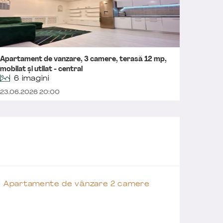
Apartament de vanzare, 3 camere, terasă 12 mp,
Apartam
mobilat și utilat - central
terasa
6 imagini
23.06.2026 20:00
19.06.2
Apartamente de vânzare 2 camere