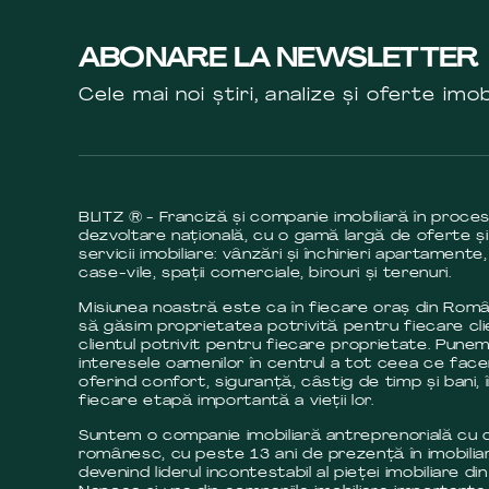
ABONARE LA NEWSLETTER
Cele mai noi știri, analize și oferte imob
BLITZ ® - Franciză și companie imobiliară în proce
dezvoltare națională, cu o gamă largă de oferte și
servicii imobiliare: vânzări și închirieri apartamente,
case-vile, spații comerciale, birouri și terenuri.
Misiunea noastră este ca în fiecare oraș din Româ
să găsim proprietatea potrivită pentru fiecare cli
clientul potrivit pentru fiecare proprietate. Pune
interesele oamenilor în centrul a tot ceea ce fac
oferind confort, siguranță, câstig de timp și bani, 
fiecare etapă importantă a vieții lor.
Suntem o companie imobiliară antreprenorială cu c
românesc, cu peste 13 ani de prezență în imobilia
devenind liderul incontestabil al pieței imobiliare din