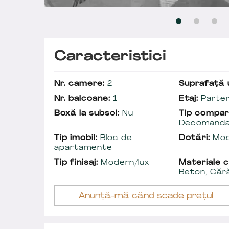
Caracteristici
Nr. camere:
2
Suprafață u
Nr. balcoane:
1
Etaj:
Parter
Boxă la subsol:
Nu
Tip compar
Decomand
Tip imobil:
Bloc de
Dotări:
Mod
apartamente
Tip finisaj:
Modern/lux
Materiale c
Beton, Căr
Anunță-mă când scade prețul