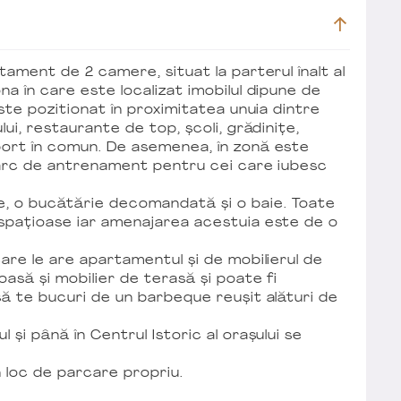
tament de 2 camere, situat la parterul înalt al
a în care este localizat imobilul dipune de
este pozitionat în proximitatea unuia dintre
lui, restaurante de top, școli, grădinițe,
port în comun. De asemenea, în zonă este
parc de antrenament pentru cei care iubesc
, o bucătărie decomandată și o baie. Toate
 spațioase iar amenajarea acestuia este de o
are le are apartamentul și de mobilierul de
oasă și mobilier de terasă și poate fi
să te bucuri de un barbeque reușit alături de
 și până în Centrul Istoric al orașului se
n loc de parcare propriu.