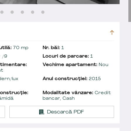
tilă:
70 mp
Nr. băi:
1
 /9
Locuri de parcare:
1
timentare:
Vechime apartament:
Nou
at
ern/lux
Anul construcției:
2015
onstrucție:
Modalitate vânzare:
Credit
ămidă
bancar, Cash
Descarcă PDF