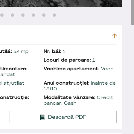
tilă:
52 mp
Nr. băi:
1
Locuri de parcare:
1
timentare:
Vechime apartament:
Vechi
andat
lat/utilat
Anul construcției:
Inainte de
1990
onstrucție:
Modalitate vânzare:
Credit
bancar, Cash
Descarcă PDF