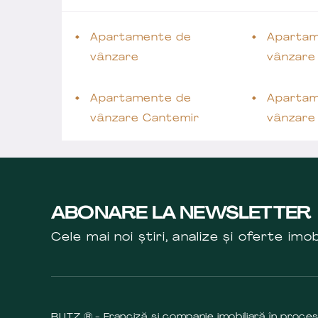
Apartamente de
Apartam
vânzare
vânzare
Apartamente de
Apartam
vânzare Cantemir
vânzare
ABONARE LA NEWSLETTER
Cele mai noi știri, analize și oferte imob
BLITZ ® - Franciză și companie imobiliară în proce