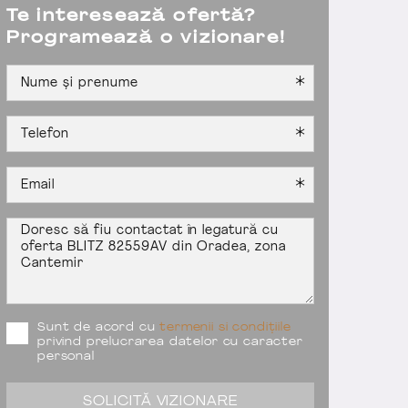
Te interesează ofertă?
Programează o vizionare!
Sunt de acord cu
termenii si condițiile
privind prelucrarea datelor cu caracter
personal
SOLICITĂ VIZIONARE