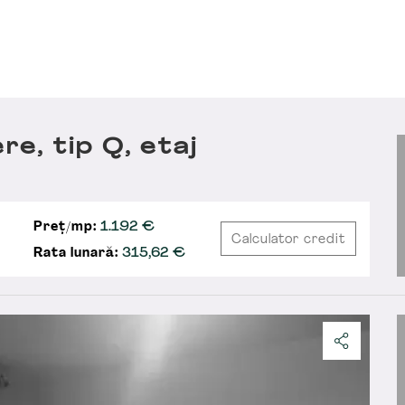
e, tip Q, etaj
Preț/mp:
1.192 €
Calculator credit
Rata lunară:
315,62
€