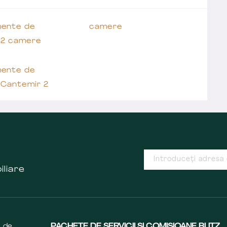
ente de
camere
 2 camere
ente de
 Cantemir 2
iliare
s de
PACHETE DE SERVICII ȘI COMISIOANE BLITZ