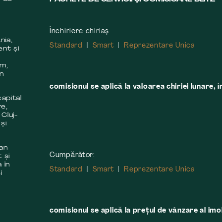
Închiriere chiriaș
nia,
Standard
Smart
Reprezentare Unica
ent și
m
em,
în
comisionul se aplică la valoarea chiriei lunare, î
apital
re,
 Cluj-
și
 an
Cumpărător:
 și
 în
Standard
Smart
Reprezentare Unica
i
comisionul se aplică la preţul de vânzare al imobi