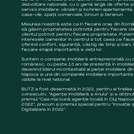
dezvoltare națională, cu o gamă largă de oferte și
servicii imobiliare: vânzări și închirieri apartamente,
case-vile, spații comerciale, birouri și terenuri.
Misiunea noastră este ca în fiecare oraș din Româ
să găsim proprietatea potrivită pentru fiecare cli
clientul potrivit pentru fiecare proprietate. Pune
interesele oamenilor în centrul a tot ceea ce fac
oferind confort, siguranță, câstig de timp și bani, 
fiecare etapă importantă a vieții lor.
Suntem o companie imobiliară antreprenorială cu c
românesc, cu peste 13 ani de prezență în imobilia
devenind liderul incontestabil al pieței imobiliare din
Napoca și una din companiile imobiliare importante 
vizibile la nivel național.
BLITZ a fost desemnată în 2022, pentru al treilea
consecutiv, “Agenția Imobiliară a Anului” și a obținut
premiul “Cea mai bună agenție locală în Cluj Napoca
2022”, precum și premiul special pentru ”Inovație ș
Digitalizare în 2022”.