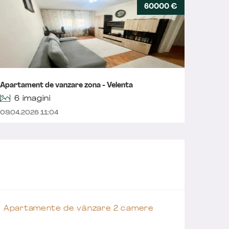
60000 €
Aparta
Apartament de vanzare zona - Velenta
cu loc 
6 imagini
09.04.2026 11:04
08.04.2
Apartamente de vânzare 2 camere