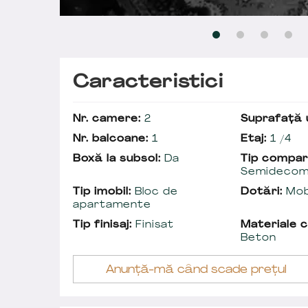
Caracteristici
Nr. camere:
2
Suprafață u
Nr. balcoane:
1
Etaj:
1 /4
Boxă la subsol:
Da
Tip compar
Semidecom
Tip imobil:
Bloc de
Dotări:
Mobi
apartamente
Tip finisaj:
Finisat
Materiale c
Beton
Anunță-mă când scade prețul