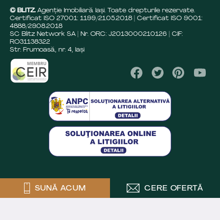
© BLITZ.
Agenție Imobiliară Iaşi. Toate drepturile rezervate.
Certificat ISO 27001: 1199/21.05.2018 | Certificat ISO 9001:
4888/29.08.2018
SC Blitz Network SA | Nr. ORC: J2013000210126 | CIF:
RO31138322
Str. Frumoasă, nr. 4, Iași
SUNĂ ACUM
CERE OFERTĂ
Crafted by
Powered by