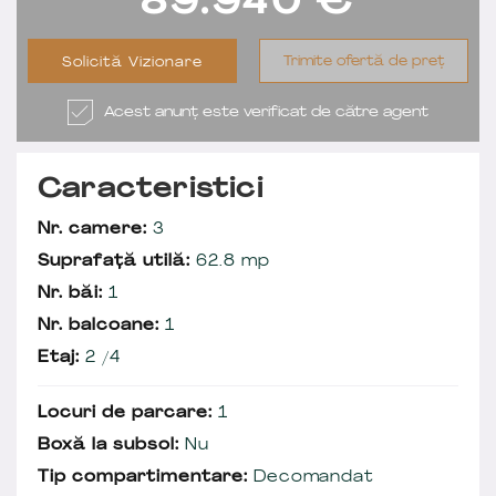
89.940
€
Trimite ofertă de preț
Solicită Vizionare
Acest anunț este verificat de către agent
Caracteristici
Nr. camere:
3
Suprafață utilă:
62.8 mp
Nr. băi:
1
Nr. balcoane:
1
Etaj:
2 /4
Locuri de parcare:
1
Boxă la subsol:
Nu
Tip compartimentare:
Decomandat