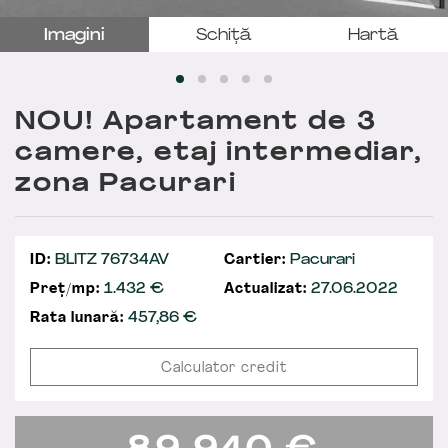
Imagini
Schiță
Hartă
NOU! Apartament de 3
camere, etaj intermediar,
zona Pacurari
ID:
BLITZ 76734AV
Cartier:
Pacurari
Preț/mp:
1.432 €
Actualizat:
27.06.2022
Rata lunară:
457,86
€
Calculator credit