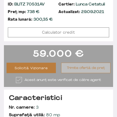
ID:
BLITZ 70531AV
Cartier:
Lunca Cetatuii
Preț/mp:
738 €
Actualizat:
29.09.2021
Rata lunară:
300,35
€
Calculator credit
59.000
€
Trimite ofertă de preț
Solicită Vizionare
Acest anunț este verificat de către agent
Caracteristici
Nr. camere:
3
Suprafață utilă:
80 mp