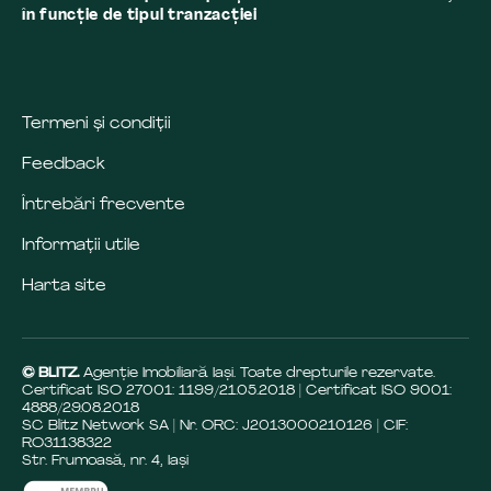
în funcţie de tipul tranzacţiei
Termeni și condiții
Feedback
Întrebări frecvente
Informații utile
Harta site
© BLITZ.
Agenție Imobiliară Iaşi. Toate drepturile rezervate.
Certificat ISO 27001: 1199/21.05.2018 | Certificat ISO 9001:
4888/29.08.2018
SC Blitz Network SA | Nr. ORC: J2013000210126 | CIF:
RO31138322
Str. Frumoasă, nr. 4, Iași