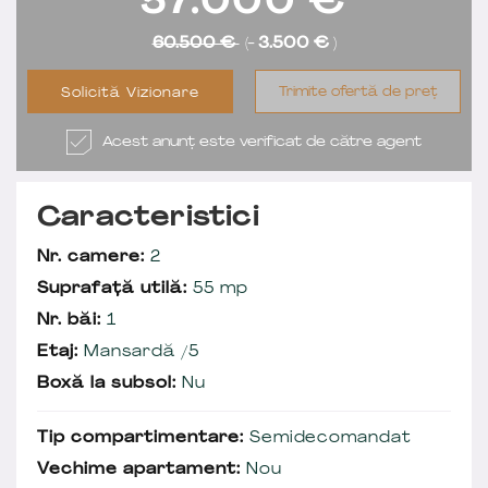
57.000
€
60.500 €
(-
3.500 €
)
Trimite ofertă de preț
Solicită Vizionare
Acest anunț este verificat de către agent
Caracteristici
Nr. camere:
2
Suprafață utilă:
55 mp
Nr. băi:
1
Etaj:
Mansardă /5
Boxă la subsol:
Nu
Tip compartimentare:
Semidecomandat
Vechime apartament:
Nou