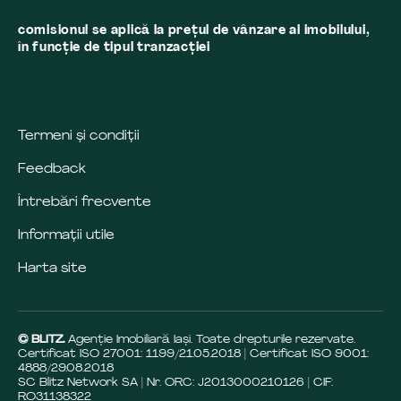
comisionul se aplică la preţul de vânzare al imobilului,
în funcţie de tipul tranzacţiei
Termeni și condiții
Feedback
Întrebări frecvente
Informații utile
Harta site
© BLITZ.
Agenție Imobiliară Iaşi. Toate drepturile rezervate.
Certificat ISO 27001: 1199/21.05.2018 | Certificat ISO 9001:
4888/29.08.2018
SC Blitz Network SA | Nr. ORC: J2013000210126 | CIF:
RO31138322