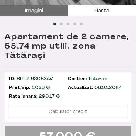
Imagini
Hartă
Apartament de 2 camere,
55,74 mp utili, zona
Tătărași
ID:
BLITZ 93083AV
Cartier:
Tatarasi
Preț/mp:
1.036 €
Actualizat:
08.01.2024
Rata lunară:
290,17
€
Calculator credit