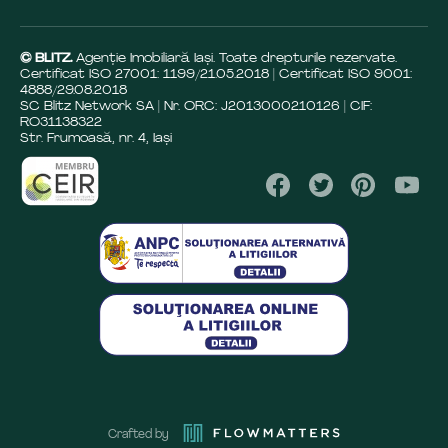
© BLITZ.
Agenție Imobiliară Iaşi. Toate drepturile rezervate.
Certificat ISO 27001: 1199/21.05.2018 | Certificat ISO 9001:
4888/29.08.2018
SC Blitz Network SA | Nr. ORC: J2013000210126 | CIF:
RO31138322
Str. Frumoasă, nr. 4, Iași
Crafted by