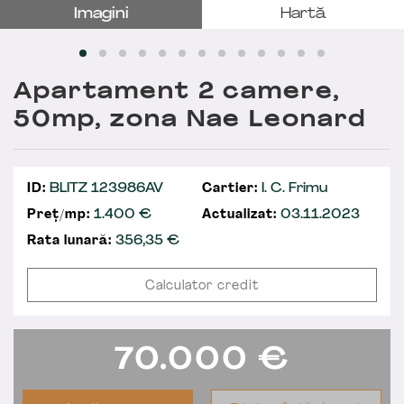
Imagini
Hartă
Apartament 2 camere,
50mp, zona Nae Leonard
ID:
BLITZ 123986AV
Cartier:
I. C. Frimu
Preț/mp:
1.400 €
Actualizat:
03.11.2023
Rata lunară:
356,35
€
Calculator credit
70.000
€