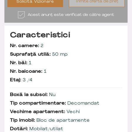
Trimite ofertă de preț
Solicită Vizionare
Acest anunț este verificat de către agent
Caracteristici
Nr. camere:
2
Suprafață utilă:
50 mp
Nr. băi:
1
Nr. balcoane:
1
Etaj:
3 /4
Boxă la subsol:
Nu
Tip compartimentare:
Decomandat
Vechime apartament:
Vechi
Tip imobil:
Bloc de apartamente
Dotări:
Mobilat/utilat