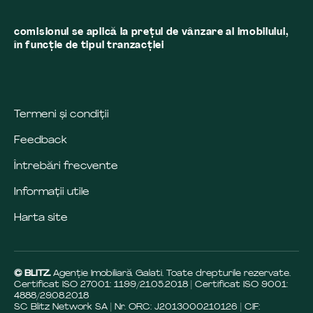
comisionul se aplică la preţul de vânzare al imobilului,
în funcţie de tipul tranzacţiei
Termeni și condiții
Feedback
Întrebări frecvente
Informații utile
Harta site
© BLITZ.
Agenție Imobiliară Galati. Toate drepturile rezervate.
Certificat ISO 27001: 1199/21.05.2018 | Certificat ISO 9001:
4888/29.08.2018
SC Blitz Network SA | Nr. ORC: J2013000210126 | CIF: