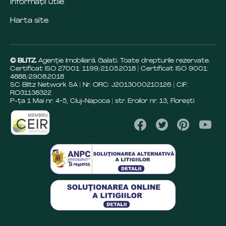
Informații utile
Harta site
© BLITZ.
Agenție Imobiliară Galati. Toate drepturile rezervate.
Certificat ISO 27001: 1199/21.05.2018 | Certificat ISO 9001:
4888/29.08.2018
SC Blitz Network SA | Nr. ORC: J2013000210126 | CIF:
RO31138322
P-ța 1 Mai nr. 4-5, Cluj-Napoca | str. Eroilor nr. 13, Florești