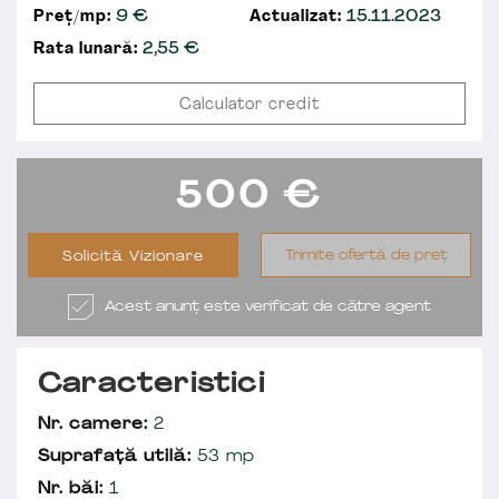
Preț/mp:
9 €
Actualizat:
15.11.2023
Rata lunară:
2,55
€
Calculator credit
500
€
Trimite ofertă de preț
Solicită Vizionare
Acest anunț este verificat de către agent
Caracteristici
Nr. camere:
2
Suprafață utilă:
53 mp
Nr. băi:
1