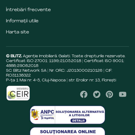
Întrebări frecvente
Informații utile
Harta site
© BLITZ.
Agenție Imobiliară Galati. Toate drepturile rezervate.
Certificat ISO 27001: 1199/21.05.2018 | Certificat ISO 9001:
4888/29.08.2018
SC Blitz Network SA | Nr. ORC: J2013000210126 | CIF:
RO31138322
P-ța 1 Mai nr. 4-5, Cluj-Napoca | str. Eroilor nr. 13, Florești