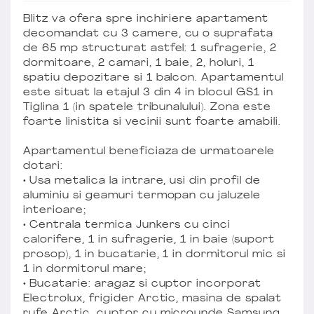
Blitz va ofera spre inchiriere apartament
decomandat cu 3 camere, cu o suprafata
de 65 mp structurat astfel: 1 sufragerie, 2
dormitoare, 2 camari, 1 baie, 2, holuri, 1
spatiu depozitare si 1 balcon. Apartamentul
este situat la etajul 3 din 4 in blocul GS1 in
Tiglina 1 (in spatele tribunalului). Zona este
foarte linistita si vecinii sunt foarte amabili.
Apartamentul beneficiaza de urmatoarele
dotari:
• Usa metalica la intrare, usi din profil de
aluminiu si geamuri termopan cu jaluzele
interioare;
• Centrala termica Junkers cu cinci
calorifere, 1 in sufragerie, 1 in baie (suport
prosop), 1 in bucatarie, 1 in dormitorul mic si
1 in dormitorul mare;
• Bucatarie: aragaz si cuptor incorporat
Electrolux, frigider Arctic, masina de spalat
rufe Arctic, cuptor cu microunde Samsung,