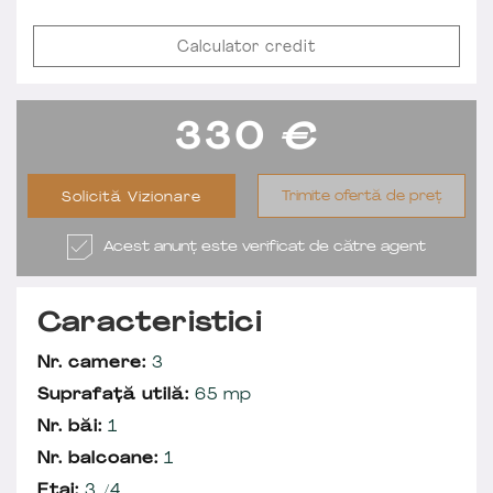
Calculator credit
330
€
Trimite ofertă de preț
Solicită Vizionare
Acest anunț este verificat de către agent
Caracteristici
Nr. camere:
3
Suprafață utilă:
65 mp
Nr. băi:
1
Nr. balcoane:
1
Etaj:
3 /4