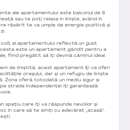
ente ale apartamentului este balconul de 6
ață sau te poți relaxa în liniște, având în
re răsărit te va umple de energie pozitivă și
zi.
re colț al apartamentului reflectă un gust
. Acesta este un apartament gândit pentru a
le, fiind pregătit să îți devină căminul ideal.
em de liniștită, acest apartament îți va oferi
ilitățile orașului, dar și un refugiu de liniște
nă. Zona oferă totodată un mediu sigur și
l pe strada Independenței îți garantează
evoie.
 spațiu care îți va răspunde nevoilor și
 loc în care să te simți cu adevărat „acasă”,
rești.