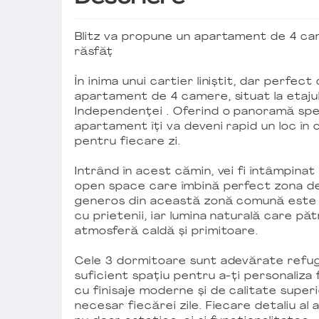
Blitz va propune un apartament de 4 ca
răsfăț
În inima unui cartier liniștit, dar perf
apartament de 4 camere, situat la etaju
Independenței . Oferind o panoramă spec
apartament îți va deveni rapid un loc în c
pentru fiecare zi.
Intrând în acest cămin, vei fi întâmpinat 
open space care îmbină perfect zona de
generos din această zonă comună este 
cu prietenii, iar lumina naturală care p
atmosferă caldă și primitoare.
Cele 3 dormitoare sunt adevărate refugi
suficient spațiu pentru a-ți personaliza 
cu finisaje moderne și de calitate super
necesar fiecărei zile. Fiecare detaliu al