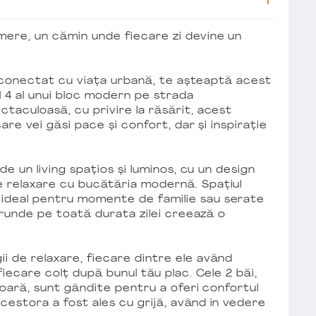
mere, un cămin unde fiecare zi devine un
ect conectat cu viața urbană, te așteaptă acest
l 4 al unui bloc modern pe strada
taculoasă, cu privire la răsărit, acest
are vei găsi pace și confort, dar și inspirație
de un living spațios și luminos, cu un design
 relaxare cu bucătăria modernă. Spațiul
ideal pentru momente de familie sau serate
ătrunde pe toată durata zilei creează o
i de relaxare, fiecare dintre ele având
fiecare colț după bunul tău plac. Cele 2 băi,
ioară, sunt gândite pentru a oferi confortul
 acestora a fost ales cu grijă, având în vedere