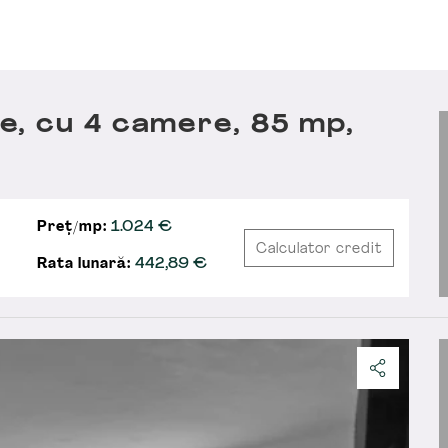
, cu 4 camere, 85 mp,
Preț/mp:
1.024 €
Calculator credit
Rata lunară:
442,89
€