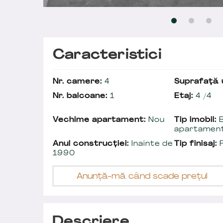
Caracteristici
Nr. camere:
4
Suprafață u
Nr. balcoane:
1
Etaj:
4 /4
Vechime apartament:
Nou
Tip imobil:
B
apartamen
Anul construcției:
Inainte de
Tip finisaj:
F
1990
Anunță-mă când scade prețul
Descriere