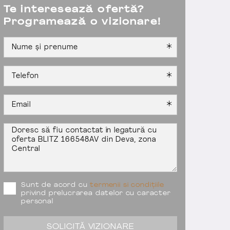
Te interesează ofertă?
Programează o vizionare!
Sunt de acord cu
termenii si condițiile
privind prelucrarea datelor cu caracter
personal
SOLICITĂ VIZIONARE