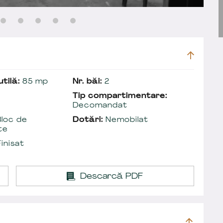
tilă:
85 mp
Nr. băi:
2
Tip compartimentare:
Decomandat
loc de
Dotări:
Nemobilat
te
inisat
Descarcă PDF