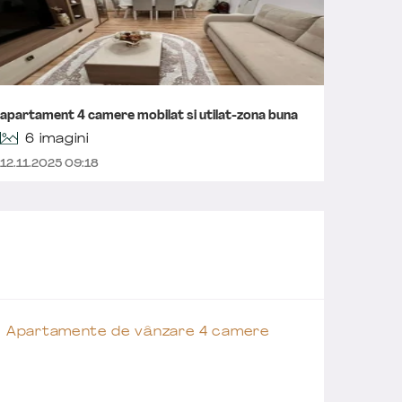
apartament 4 camere mobilat si utilat-zona buna
Aparta
6 imagini
12.11.2025 09:18
23.10.2
Apartamente de vânzare 4 camere