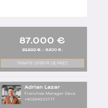
87.000
€
93.500 €
(-
6.500 €
)
TRIMITE OFERTĂ DE PREȚ
Adrian Lazar
Franchise Manager Deva
+40264333777