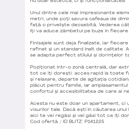
nu doar estetica, ci și funcționalitatea.
Unul dintre cele mai impresionante elem
metri, unde poți savura cafeaua de dimine
față o priveliște deosebită. Vederea căt
îți va aduce zâmbetul pe buze în fiecare 
Finisajele sunt deja finalizate, iar fieca
rafinat și un standard înalt de calitate
se adapta perfect stilului și dorințelor ta
Poziționat într-o zonă centrală, dar extr
tot ce îți dorești: acces rapid la toate fac
și relaxare, departe de agitația cotidia
plăcut pentru familie, iar amplasamentu
confortul și accesibilitatea de care ai n
Acesta nu este doar un apartament, ci un
visurilor tale. Dacă ești în căutarea unui
aici te vei regăsi și vei găsi tot ce îți do
Cod ofertă / ID BLITZ: P141225