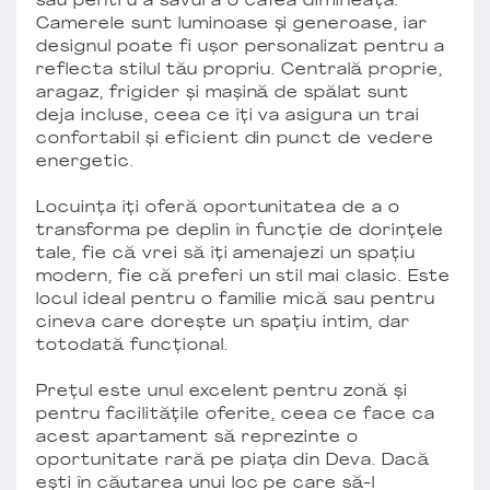
sau pentru a savura o cafea dimineața.
Camerele sunt luminoase și generoase, iar
designul poate fi ușor personalizat pentru a
reflecta stilul tău propriu. Centrală proprie,
aragaz, frigider și mașină de spălat sunt
deja incluse, ceea ce îți va asigura un trai
confortabil și eficient din punct de vedere
energetic.
Locuința îți oferă oportunitatea de a o
transforma pe deplin în funcție de dorințele
tale, fie că vrei să îți amenajezi un spațiu
modern, fie că preferi un stil mai clasic. Este
locul ideal pentru o familie mică sau pentru
cineva care dorește un spațiu intim, dar
totodată funcțional.
Prețul este unul excelent pentru zonă și
pentru facilitățile oferite, ceea ce face ca
acest apartament să reprezinte o
oportunitate rară pe piața din Deva. Dacă
ești în căutarea unui loc pe care să-l