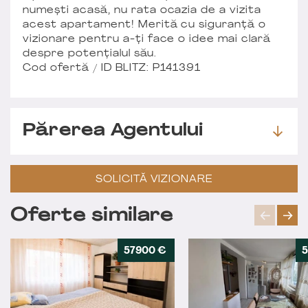
numești acasă, nu rata ocazia de a vizita
acest apartament! Merită cu siguranță o
vizionare pentru a-ți face o idee mai clară
despre potențialul său.
Cod ofertă / ID BLITZ: P141391
Părerea Agentului
SOLICITĂ VIZIONARE
Oferte similare
57900 €
5