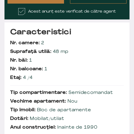
Acest anunț este verificat de către agent
Caracteristici
Nr. camere:
2
Suprafață utilă:
48 mp
Nr. băi:
1
Nr. balcoane:
1
Etaj:
4 /4
Tip compartimentare:
Semidecomandat
Vechime apartament:
Nou
Tip imobil:
Bloc de apartamente
Dotări:
Mobilat/utilat
Anul construcției:
Inainte de 1990