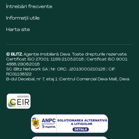
Întrebări frecvente
Informații utile
Harta site
© BLITZ.
Agenție Imobiliară Deva. Toate drepturile rezervate.
Certificat ISO 27001: 1199/21.05.2018 | Certificat ISO 9001:
4888/29.08.2018
SC Blitz Network SA | Nr. ORC: J2013000210126 | CIF:
RO31138322
B-dul Decebal, nr 7, etaj 1 (Centrul Comercial Deva Mall), Deva