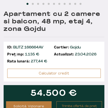
Apartament cu 2 camere
si balcon, 48 mp, etaj 4,
zona Gojdu
ID:
BLITZ 166664AV
Cartier:
Gojdu
Preț/mp:
1.135 €
Actualizat:
23.04.2026
Rata lunară:
277,44
€
Calculator credit
54.500
€
Trimite ofertă de preț
Solicită Vizionare