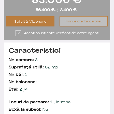
83.000
€
86.400 €
(-
3.400 €
)
Trimite ofertă de preț
Solicită Vizionare
Acest anunț este verificat de către agent
Caracteristici
Nr. camere:
3
Suprafață utilă:
62 mp
Nr. băi:
1
Nr. balcoane:
1
Etaj:
2 /4
Locuri de parcare:
1 , In zona
Boxă la subsol:
Nu