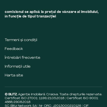
comisionul se aplică la preţul de vânzare al imobilului,
în funcţie de tipul tranzacţiei
Termeni și condiții
Feedback
Întrebări frecvente
Informații utile
Harta site
© BLITZ.
Agenție Imobiliară Craiova. Toate drepturile rezervate.
Certificat ISO 27001: 1199/21.05.2018 | Certificat ISO 9001:
4888/29.08.2018
SC Blitz Network SA | Nr. ORC: J2013000210126 | CIF: