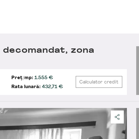
 decomandat, zona
Preț/mp:
1.555 €
Calculator credit
Rata lunară:
432,71
€