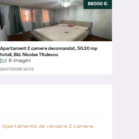
88000 €
Apartament 2 camere decomandat, 50.30 mp
Aparta
totali, Bld. Nicolae Titulescu
Nouă
6 imagini
14.07.2026 12:01
10.07.2
Apartamente de vânzare 2 camere