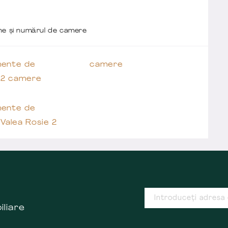
one și numărul de camere
ente de
camere
 2 camere
ente de
Valea Rosie 2
iliare