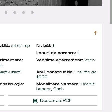
tilă:
54.67 mp
Nr. băi:
1
Locuri de parcare:
1
timentare:
Vechime apartament:
Vechi
at
lat/utilat
Anul construcției:
Inainte de
1990
onstrucție:
Modalitate vânzare:
Credit
bancar, Cash
Descarcă PDF