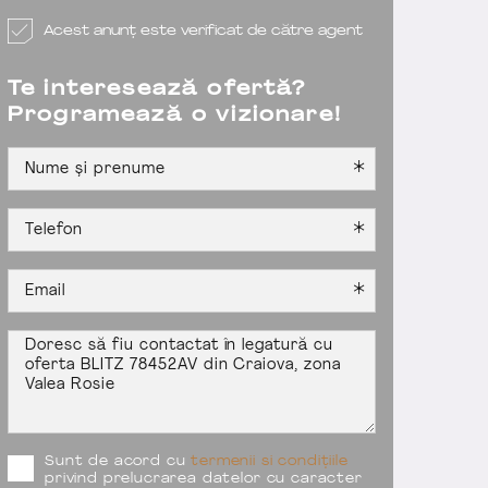
Acest anunț este verificat de către agent
Te interesează ofertă?
Programează o vizionare!
Sunt de acord cu
termenii si condițiile
privind prelucrarea datelor cu caracter