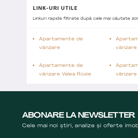
LINK-URI UTILE
Linkuri rapide filtrate după cele mai căutate z
Apartamente de
Apartam
vânzare
vânzare
Apartamente de
Apartam
vânzare Valea Rosie
vânzare 
ABONARE LA NEWSLETTER
Cele mai noi știri, analize și oferte imob