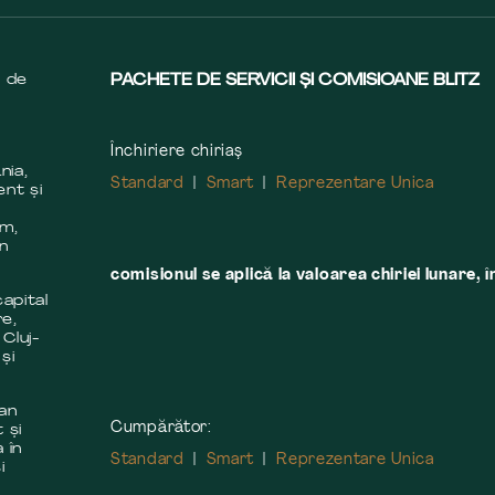
s de
PACHETE DE SERVICII ȘI COMISIOANE BLITZ
Închiriere chiriaș
nia,
Standard
Smart
Reprezentare Unica
ent și
m
em,
în
comisionul se aplică la valoarea chiriei lunare, î
apital
re,
 Cluj-
și
 an
Cumpărător:
 și
 în
Standard
Smart
Reprezentare Unica
i