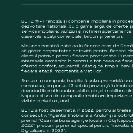
BLITZ ® - Franciză și companie imobiliară în proce
dezvoltare națională, cu o gamă largă de oferte și
servicii imobiliare: vânzări și închirieri apartamente,
case-vile, spații comerciale, birouri și terenuri.
Misiunea noastră este ca în fiecare oraș din Româ
să găsim proprietatea potrivită pentru fiecare cli
clientul potrivit pentru fiecare proprietate. Pune
interesele oamenilor în centrul a tot ceea ce fac
oferind confort, siguranță, câstig de timp și bani, 
fiecare etapă importantă a vieții lor.
Suntem o companie imobiliară antreprenorială cu c
românesc, cu peste 13 ani de prezență în imobilia
devenind liderul incontestabil al pieței imobiliare din
Napoca și una din companiile imobiliare importante 
vizibile la nivel național.
BLITZ a fost desemnată în 2022, pentru al treilea
consecutiv, “Agenția Imobiliară a Anului” și a obținut
premiul “Cea mai bună agenție locală în Cluj Napoca
2022”, precum și premiul special pentru ”Inovație ș
Digitalizare în 2022”.