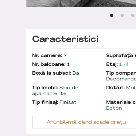
Caracteristici
Nr. camere:
2
Suprafață u
Nr. balcoane:
1
Etaj:
1 /4
Boxă la subsol:
Da
Tip compar
Decomand
Tip imobil:
Bloc de
Dotări:
Mobi
apartamente
Tip finisaj:
Finisat
Materiale c
Beton
Anunță-mă când scade prețul