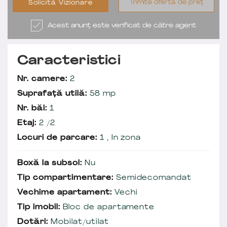
Trimite ofertă de preț
Solicită Vizionare
Acest anunț este verificat de către agent
Caracteristici
Nr. camere:
2
Suprafață utilă:
58 mp
Nr. băi:
1
Etaj:
2 /2
Locuri de parcare:
1 , In zona
Boxă la subsol:
Nu
Tip compartimentare:
Semidecomandat
Vechime apartament:
Vechi
Tip imobil:
Bloc de apartamente
Dotări:
Mobilat/utilat