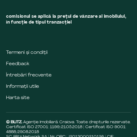
comisionul se aplică la preţul de vânzare al imobilului,
în funcţie de tipul tranzacţiei
Termeni și condiții
Feedback
Întrebări frecvente
Informații utile
Harta site
© BLITZ.
Agenție Imobiliară Craiova. Toate drepturile rezervate.
Certificat ISO 27001: 1199/21.05.2018 | Certificat ISO 9001:
4888/29.08.2018
SC Blitz Network SA | Nr. ORC: J2013000210126 | CIF: