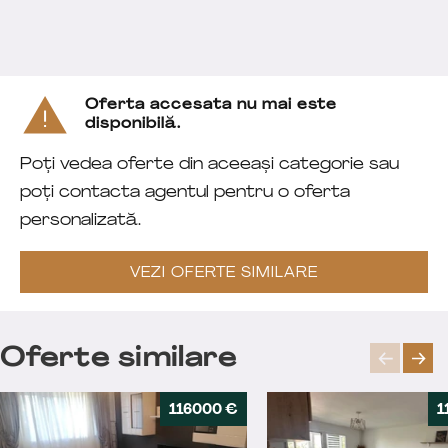
Oferta accesata nu mai este
disponibilă.
Poți vedea oferte din aceeași categorie sau
poți contacta agentul pentru o oferta
personalizată.
VEZI OFERTE SIMILARE
Oferte similare
116000 €
1