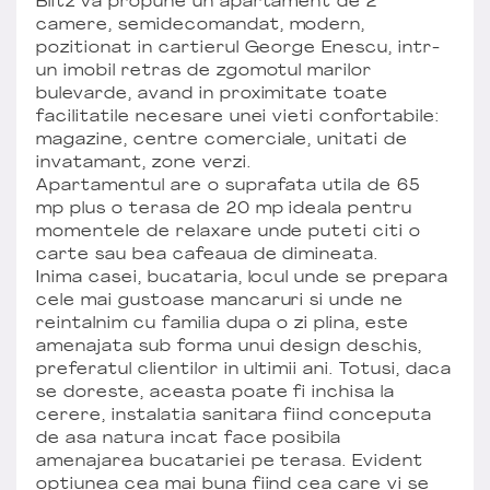
Blitz va propune un apartament de 2
camere, semidecomandat, modern,
pozitionat in cartierul George Enescu, intr-
un imobil retras de zgomotul marilor
bulevarde, avand in proximitate toate
facilitatile necesare unei vieti confortabile:
magazine, centre comerciale, unitati de
invatamant, zone verzi.
Apartamentul are o suprafata utila de 65
mp plus o terasa de 20 mp ideala pentru
momentele de relaxare unde puteti citi o
carte sau bea cafeaua de dimineata.
Inima casei, bucataria, locul unde se prepara
cele mai gustoase mancaruri si unde ne
reintalnim cu familia dupa o zi plina, este
amenajata sub forma unui design deschis,
preferatul clientilor in ultimii ani. Totusi, daca
se doreste, aceasta poate fi inchisa la
cerere, instalatia sanitara fiind conceputa
de asa natura incat face posibila
amenajarea bucatariei pe terasa. Evident
optiunea cea mai buna fiind cea care vi se