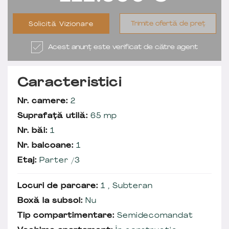
Trimite ofertă de preț
Solicită Vizionare
Acest anunț este verificat de către agent
Caracteristici
Nr. camere:
2
Suprafață utilă:
65 mp
Nr. băi:
1
Nr. balcoane:
1
Etaj:
Parter /3
Locuri de parcare:
1 , Subteran
Boxă la subsol:
Nu
Tip compartimentare:
Semidecomandat