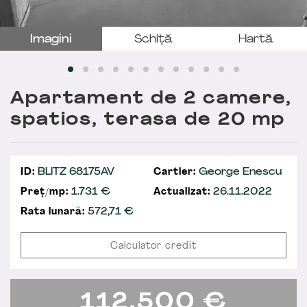
Imagini
Schiță
Hartă
Apartament de 2 camere,
spatios, terasa de 20 mp
ID:
BLITZ 68175AV
Cartier:
George Enescu
Preț/mp:
1.731 €
Actualizat:
26.11.2022
Rata lunară:
572,71
€
Calculator credit
112.500
€