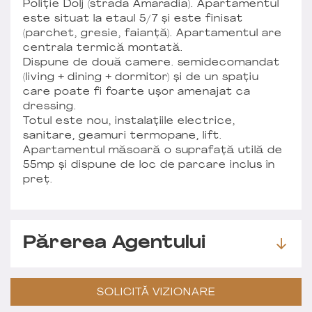
Poliție Dolj (strada Amaradia). Apartamentul
este situat la etaul 5/7 și este finisat
(parchet, gresie, faianță). Apartamentul are
centrala termică montată.
Dispune de două camere. semidecomandat
(living + dining + dormitor) și de un spațiu
care poate fi foarte ușor amenajat ca
dressing.
Totul este nou, instalațiile electrice,
sanitare, geamuri termopane, lift.
Apartamentul măsoară o suprafață utilă de
55mp și dispune de loc de parcare inclus în
preț.
Părerea Agentului
SOLICITĂ VIZIONARE