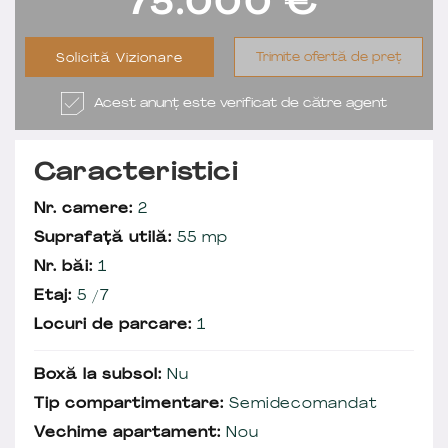
75.000
€
Trimite ofertă de preț
Solicită Vizionare
Acest anunț este verificat de către agent
Caracteristici
Nr. camere:
2
Suprafață utilă:
55 mp
Nr. băi:
1
Etaj:
5 /7
Locuri de parcare:
1
Boxă la subsol:
Nu
Tip compartimentare:
Semidecomandat
Vechime apartament:
Nou