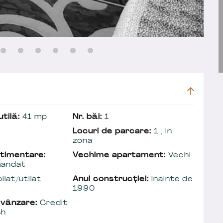
tilă:
41 mp
Nr. băi:
1
Locuri de parcare:
1 , In
zona
timentare:
Vechime apartament:
Vechi
andat
lat/utilat
Anul construcției:
Inainte de
1990
 vânzare:
Credit
sh