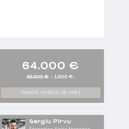
64.000
€
65.500 €
(-
1.500 €
)
TRIMITE OFERTĂ DE PREȚ
Sergiu Pirvu