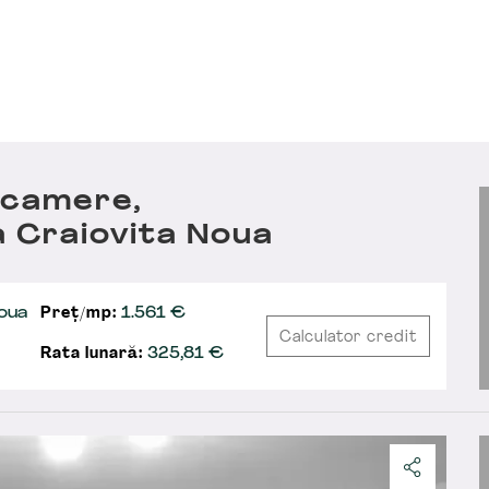
 camere,
 Craiovita Noua
oua
Preț/mp:
1.561 €
Calculator credit
Rata lunară:
325,81
€