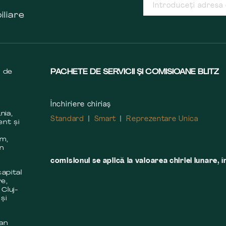
iliare
s de
PACHETE DE SERVICII ȘI COMISIOANE BLITZ
Închiriere chiriaș
nia,
Standard
Smart
Reprezentare Unica
ent și
m
em,
în
comisionul se aplică la valoarea chiriei lunare, î
apital
re,
 Cluj-
și
 an