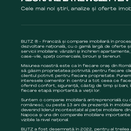
Cele mai noi știri, analize și oferte imob
BLITZ ® - Franciză și companie imobiliară în proce
dezvoltare națională, cu o gamă largă de oferte și
servicii imobiliare: vânzări și închirieri apartamente,
case-vile, spații comerciale, birouri și terenuri.
Misiunea noastră este ca în fiecare oraș din Româ
să găsim proprietatea potrivită pentru fiecare cli
clientul potrivit pentru fiecare proprietate. Pune
interesele oamenilor în centrul a tot ceea ce fac
oferind confort, siguranță, câstig de timp și bani, 
fiecare etapă importantă a vieții lor.
Suntem o companie imobiliară antreprenorială cu c
românesc, cu peste 13 ani de prezență în imobilia
devenind liderul incontestabil al pieței imobiliare din
Napoca și una din companiile imobiliare importante 
vizibile la nivel național.
BLITZ a fost desemnată în 2022, pentru al treilea