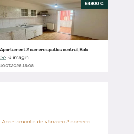
64900 €
Apartam
Apartament 2 camere spatios central, Bals
utilat,
6 imagini
10.07.2026 19:08
18.06.2
Apartamente de vânzare 2 camere