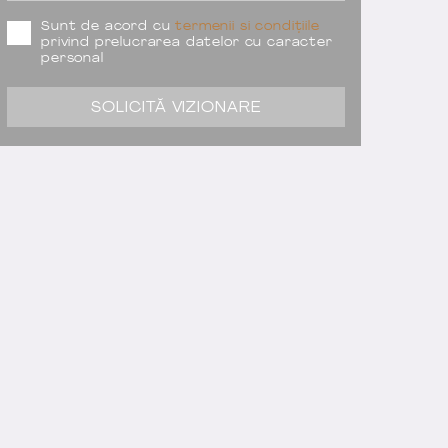
Sunt de acord cu
termenii si condițiile
privind prelucrarea datelor cu caracter
personal
SOLICITĂ VIZIONARE