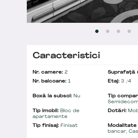
Caracteristici
Nr. camere:
2
Suprafață u
Nr. balcoane:
1
Etaj:
3 /4
Boxă la subsol:
Nu
Tip compar
Semidecom
Tip imobil:
Bloc de
Dotări:
Mobi
apartamente
Tip finisaj:
Finisat
Modalitate
bancar, Ca