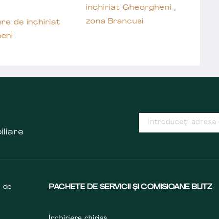
inchiriat Gheorgheni ,
zona Brancusi
re de închiriat
eni
iliare
s de
PACHETE DE SERVICII ȘI COMISIOANE BLITZ
Închiriere chiriaș