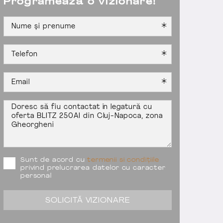
Programează o vizionare!
Sunt de acord cu
termenii si condițiile
privind prelucrarea datelor cu caracter
personal
SOLICITĂ VIZIONARE