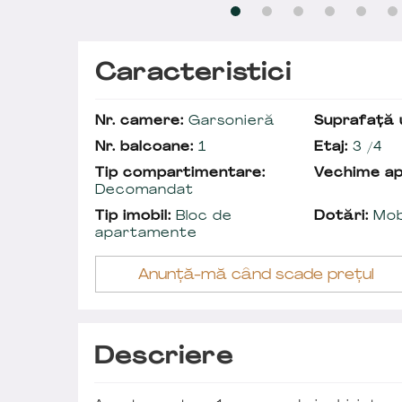
Caracteristici
Nr. camere:
Garsonieră
Suprafață u
Nr. balcoane:
1
Etaj:
3 /4
Tip compartimentare:
Vechime a
Decomandat
Tip imobil:
Bloc de
Dotări:
Mobi
apartamente
Anunță-mă când scade prețul
Descriere