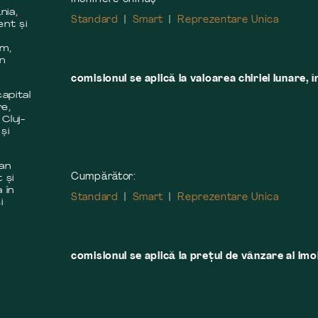
nia,
Standard
Smart
Reprezentare Unica
ent și
m
em,
în
comisionul se aplică la valoarea chiriei lunare, î
apital
re,
 Cluj-
și
 an
Cumpărător:
 și
 în
Standard
Smart
Reprezentare Unica
i
comisionul se aplică la preţul de vânzare al imobi