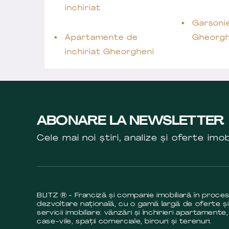
inchiriat
Garsonie
Apartamente de
Gheorgh
inchiriat Gheorgheni
ABONARE LA NEWSLETTER
Cele mai noi știri, analize și oferte imob
BLITZ ® - Franciză și companie imobiliară în proce
dezvoltare națională, cu o gamă largă de oferte și
servicii imobiliare: vânzări și închirieri apartamente,
case-vile, spații comerciale, birouri și terenuri.