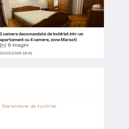
1 camera decomandată de inchiriat într-un
Apartam
apartament cu 4 camere, zona Marasti
6 imagini
19.01.2
20.05.2026 16:41
Garsoniere de închiriat