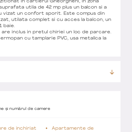
itionat in cartierul Gheorgheni, in zona
suprafata utila de 42 mp plus un balcon si a
u vizat un confort sporit. Este compus din
zat, utilata complet si cu acces la balcon, un
1 baie.
are inclus in pretul chiriei un loc de parcare.
termopan cu tamplarie PVC, usa metalica la
one și numărul de camere
re de închiriat
Apartamente de