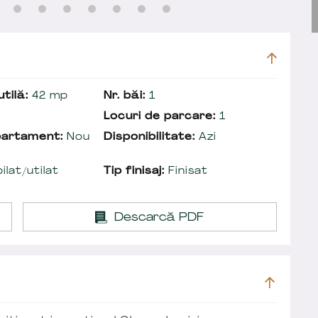
tilă:
42 mp
Nr. băi:
1
Locuri de parcare:
1
partament:
Nou
Disponibilitate:
Azi
lat/utilat
Tip finisaj:
Finisat
Descarcă PDF