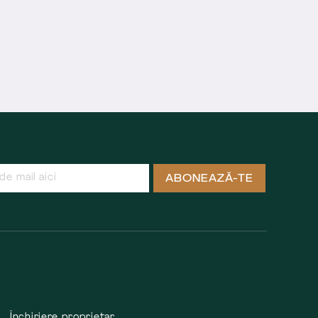
ABONEAZĂ-TE
Închiriere proprietar