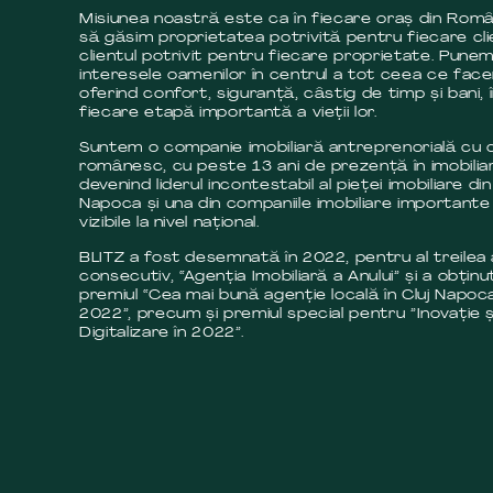
Misiunea noastră este ca în fiecare oraș din Româ
să găsim proprietatea potrivită pentru fiecare cli
clientul potrivit pentru fiecare proprietate. Pune
interesele oamenilor în centrul a tot ceea ce fac
oferind confort, siguranță, câstig de timp și bani, 
fiecare etapă importantă a vieții lor.
Suntem o companie imobiliară antreprenorială cu c
românesc, cu peste 13 ani de prezență în imobilia
devenind liderul incontestabil al pieței imobiliare din
Napoca și una din companiile imobiliare importante 
vizibile la nivel național.
BLITZ a fost desemnată în 2022, pentru al treilea
consecutiv, “Agenția Imobiliară a Anului” și a obținut
premiul “Cea mai bună agenție locală în Cluj Napoca
2022”, precum și premiul special pentru ”Inovație ș
Digitalizare în 2022”.