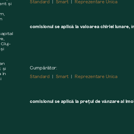
Standard
Smart
Reprezentare Unica
ent și
m
em,
în
comisionul se aplică la valoarea chiriei lunare, î
apital
re,
 Cluj-
și
 an
Cumpărător:
 și
 în
Standard
Smart
Reprezentare Unica
i
comisionul se aplică la preţul de vânzare al imobi