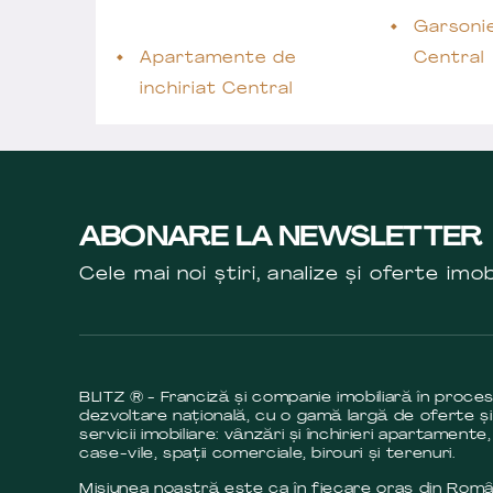
Garsonie
Apartamente de
Central
inchiriat Central
ABONARE LA NEWSLETTER
Cele mai noi știri, analize și oferte imob
BLITZ ® - Franciză și companie imobiliară în proce
dezvoltare națională, cu o gamă largă de oferte și
servicii imobiliare: vânzări și închirieri apartamente,
case-vile, spații comerciale, birouri și terenuri.
Misiunea noastră este ca în fiecare oraș din Româ