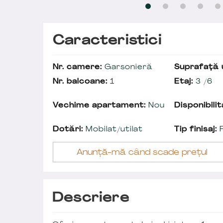
Caracteristici
Nr. camere:
Garsonieră
Suprafață u
Nr. balcoane:
1
Etaj:
3 /6
Vechime apartament:
Nou
Disponibilit
Dotări:
Mobilat/utilat
Tip finisaj:
F
Anunță-mă când scade prețul
Descriere