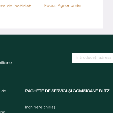
Facul. Agronomie
re de închiriat
iliare
s de
PACHETE DE SERVICII ȘI COMISIOANE BLITZ
Închiriere chiriaș
nia,