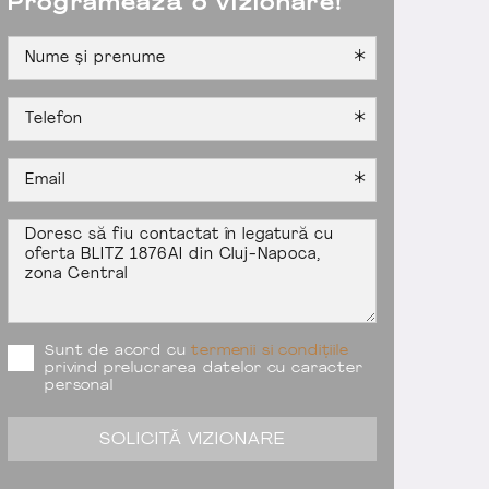
Programează o vizionare!
Sunt de acord cu
termenii si condițiile
privind prelucrarea datelor cu caracter
personal
SOLICITĂ VIZIONARE