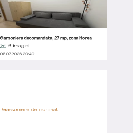
Garsoniera decomandata, 27 mp, zona Horea
Garson
6 imagini
05.07.2026 20:40
05.07.2
Garsoniere de închiriat