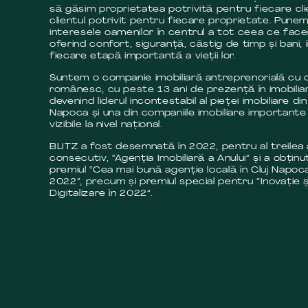
să găsim proprietatea potrivită pentru fiecare cli
clientul potrivit pentru fiecare proprietate. Pune
interesele oamenilor în centrul a tot ceea ce fac
oferind confort, siguranță, câstig de timp și bani, 
fiecare etapă importantă a vieții lor.
Suntem o companie imobiliară antreprenorială cu c
românesc, cu peste 13 ani de prezență în imobilia
devenind liderul incontestabil al pieței imobiliare din
Napoca și una din companiile imobiliare importante 
vizibile la nivel național.
BLITZ a fost desemnată în 2022, pentru al treilea
consecutiv, “Agenția Imobiliară a Anului” și a obținut
premiul “Cea mai bună agenție locală în Cluj Napoca
2022”, precum și premiul special pentru ”Inovație ș
Digitalizare în 2022”.