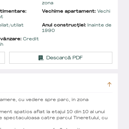
zona
timentare:
Vechime apartament:
Vechi
at
lat/utilat
Anul construcției:
Inainte de
1990
 vânzare:
Credit
sh
Descarcă PDF
camere, cu vedere spre parc, in zona
nt spatios aflat la etajul 10 din 10 al unui
te spectaculoasa catre parcul Tineretului, cu