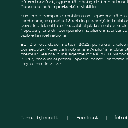
oferind confort, siguranță, câstig de timp și bani, 
fiecare etapă importantă a vieții lor.
Suntem o companie imobiliară antreprenorială cu c
românesc, cu peste 13 ani de prezență în imobilia
devenind liderul incontestabil al pieței imobiliare din
Napoca și una din companiile imobiliare importante 
vizibile la nivel național.
BLITZ a fost desemnată în 2022, pentru al treilea
consecutiv, “Agenția Imobiliară a Anului” și a obținut
premiul “Cea mai bună agenție locală în Cluj Napoca
2022”, precum și premiul special pentru ”Inovație ș
Digitalizare în 2022”.
Termeni și condiții
Feedback
Între