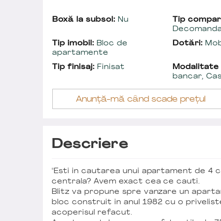
Boxă la subsol:
Nu
Tip compar
Decomand
Tip imobil:
Bloc de
Dotări:
Mobi
apartamente
Tip finisaj:
Finisat
Modalitate
bancar, Ca
Anunță-mă când scade prețul
Descriere
"Esti in cautarea unui apartament de 4 
centrala? Avem exact cea ce cauti.
Blitz va propune spre vanzare un apartame
bloc construit in anul 1982 cu o privelis
acoperisul refacut.