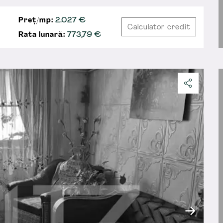
Preț/mp:
2.027 €
Calculator credit
Rata lunară:
773,79
€