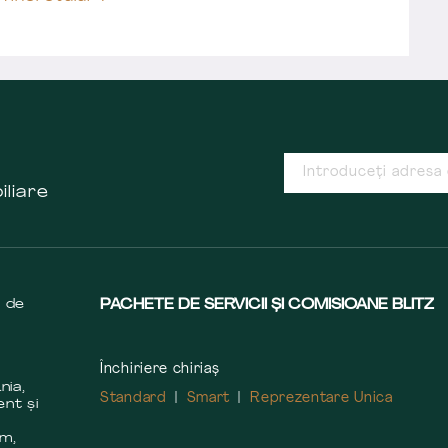
iliare
s de
PACHETE DE SERVICII ȘI COMISIOANE BLITZ
Închiriere chiriaș
nia,
Standard
Smart
Reprezentare Unica
ent și
m
em,