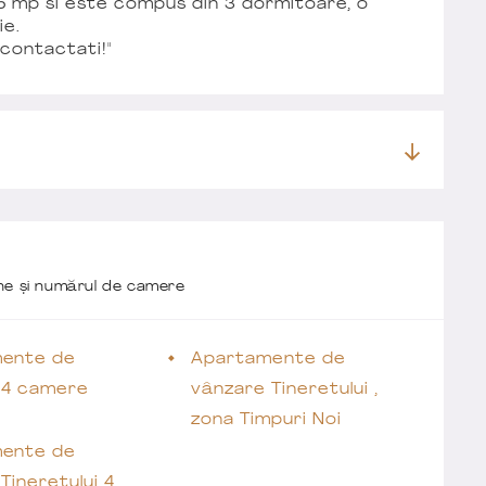
5 mp si este compus din 3 dormitoare, o
ie.
 contactati!"
one și numărul de camere
ente de
Apartamente de
 4 camere
vânzare Tineretului ,
zona Timpuri Noi
ente de
Tineretului 4