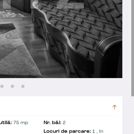
tilă:
75 mp
Nr. băi:
2
Locuri de parcare:
1 , In