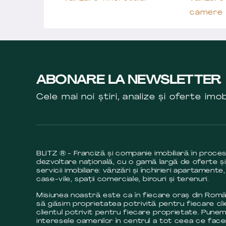
camere
ABONARE LA NEWSLETTER
Cele mai noi știri, analize și oferte imob
BLITZ ® - Franciză și companie imobiliară în proce
dezvoltare națională, cu o gamă largă de oferte și
servicii imobiliare: vânzări și închirieri apartamente,
case-vile, spații comerciale, birouri și terenuri.
Misiunea noastră este ca în fiecare oraș din Româ
să găsim proprietatea potrivită pentru fiecare cli
clientul potrivit pentru fiecare proprietate. Pune
interesele oamenilor în centrul a tot ceea ce fac