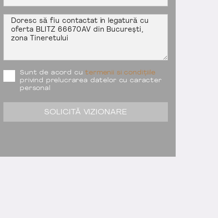
Sunt de acord cu
termenii si condițiile
privind prelucrarea datelor cu caracter
personal
SOLICITĂ VIZIONARE