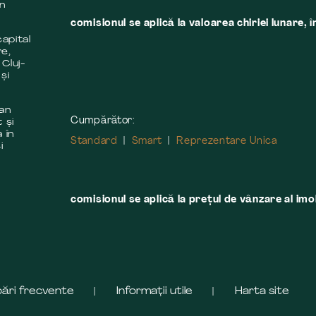
în
comisionul se aplică la valoarea chiriei lunare, î
apital
re,
 Cluj-
și
 an
Cumpărător:
 și
 în
Standard
Smart
Reprezentare Unica
i
comisionul se aplică la preţul de vânzare al imobi
bări frecvente
Informații utile
Harta site