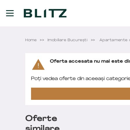
Home
Imobiliare București
Apartamente d
Oferta accesata nu mai este dis
Poți vedea oferte din aceeași categori
Oferte
similare