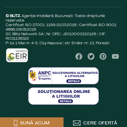
© BLITZ.
Agenție Imobiliară Bucureşti. Toate drepturile
rezervate.
Certificat ISO 27001: 1199/21.05.2018 | Certificat ISO 9001:
4888/29.08.2018
SC Blitz Network SA | Nr. ORC: J2013000210126 | CIF:
RO31138322
P-ța 1 Mai nr. 4-5, Cluj-Napoca | str. Eroilor nr. 13, Florești
SUNĂ ACUM
CERE OFERTĂ