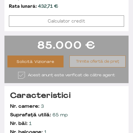
Rata lunară:
432,71
€
Calculator credit
85.000
€
Trimite ofertă de preț
Solicită Vizionare
Acest anunț este verificat de către agent
Caracteristici
Nr. camere:
3
Suprafață utilă:
65 mp
Nr. băi:
1
Nr. balcoane:
1