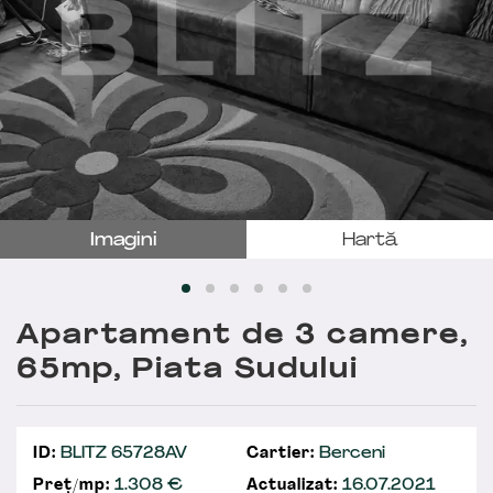
Imagini
Hartă
Apartament de 3 camere,
65mp, Piata Sudului
ID:
BLITZ 65728AV
Cartier:
Berceni
Preț/mp:
1.308 €
Actualizat:
16.07.2021