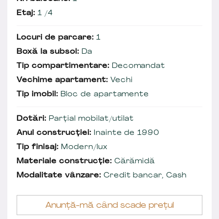
Etaj:
1 /4
Locuri de parcare:
1
Boxă la subsol:
Da
Tip compartimentare:
Decomandat
Vechime apartament:
Vechi
Tip imobil:
Bloc de apartamente
Dotări:
Parțial mobilat/utilat
Anul construcției:
Inainte de 1990
Tip finisaj:
Modern/lux
Materiale construcție:
Cărămidă
Modalitate vânzare:
Credit bancar, Cash
Anunță-mă când scade prețul